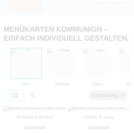
MENÜKARTEN KOMMUNION –
EINFACH INDIVIDUELL GESTALTEN.
Alle
Vintage
Natur
Sym
Empfehlung
Im Garten Gottes
Crafty & easy
Set anzeigen
Set anzeigen