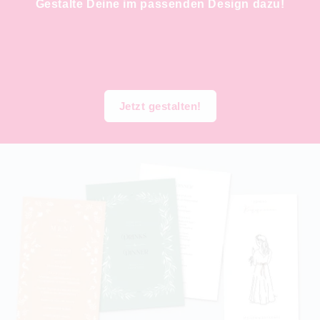
Gestalte Deine im passenden Design dazu!
Jetzt gestalten!