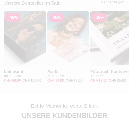
Mehr anzeigen
Unsere Bestseller im Sale
-45%
-45%
-19%
Leinwand
Poster
Fotobuch Hardcove
80 x 60 cm
70 x 50 cm
A4 hoch
CHF 59.90
CHF 109.00
CHF 19.90
CHF 35.90
CHF 28.90
CHF 35.90
Echte Momente, echte Bilder.
UNSERE KUNDENBILDER