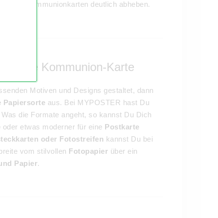
Standard Kommunionkarten deutlich abheben.
ür Deine Kommunion-Karte
senden Motiven und Designs gestaltet, dann
e Papiersorte
aus. Bei MYPOSTER hast Du
l. Was die Formate angeht, so kannst Du Dich
e
oder etwas moderner für eine
Postkarte
teckkarten oder Fotostreifen
kannst Du bei
breite vom stilvollen
Fotopapier
über ein
nd Papier
.