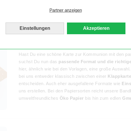
personalisierte Kommunionskarten, die sich von den 
Partner anzeigen
Einstellungen
Akzeptieren
Unsere Formate und Papiersorten f
Hast Du eine schöne Karte zur Kommunion mit den pas
suchst Du nun das
passende Format und die richtig
hier, ähnlich wie bei den Vorlagen, eine große Auswah
bei uns entweder klassisch zwischen einer
Klappkart
entscheiden. Auch eher ausgefallene Formate wie
Eins
uns erstellen. Bei den Papiersorten reicht unsere Band
umweltfreundliches
Öko Papier
bis hin zum edlen
Gmu