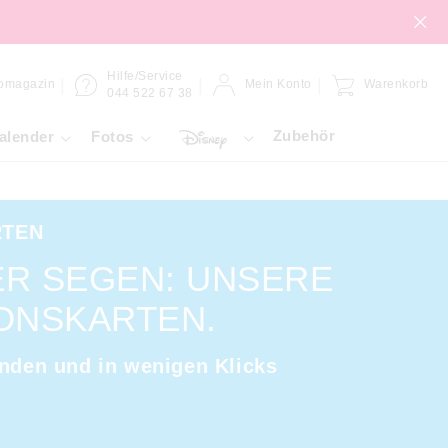
Hilfe/Service
omagazin
Mein Konto
Warenkorb
044 522 67 38
Zubehör
alender
Fotos
RTEN
ER SEGEN: UNSERE
ONSKARTEN.
inden und in wenigen Klicks