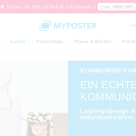
🪩 Sichere Dir 10% EXTRA ab 2 Produkten.
|
Code:
VIBE-10
Fot
Karten
Fotocollage
Planer & Bücher
Fotok
KOMMUNION KA
EIN ECHT
KOMMUNI
Lieblingsdesign f
individualisieren!