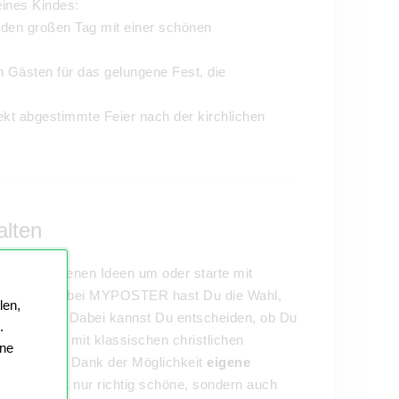
ines Kindes:
 den großen Tag mit einer schönen
n Gästen für das gelungene Fest, die
fekt abgestimmte Feier nach der kirchlichen
alten
 Deine eigenen Ideen um oder starte mit
munion - bei MYPOSTER hast Du die Wahl,
len,
lten willst. Dabei kannst Du entscheiden, ob Du
.
onskarten mit klassischen christlichen
ine
 möchtest. Dank der Möglichkeit
eigene
it uns nicht nur richtig schöne, sondern auch