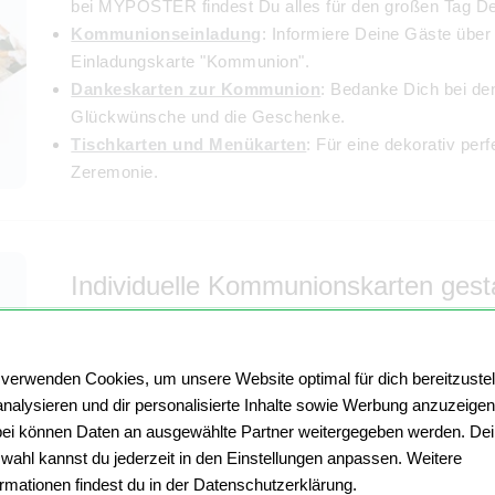
bei MYPOSTER findest Du alles für den großen Tag De
Kommunionseinladung
: Informiere Deine Gäste über
Einladungskarte "Kommunion".
Dankeskarten zur Kommunion
: Bedanke Dich bei de
Glückwünsche und die Geschenke.
Tischkarten und Menükarten
: Für eine dekorativ per
Zeremonie.
Individuelle Kommunionskarten gest
Setze mit unseren weißen, so genannten Blanko Karten
unseren zahlreichen
Design Vorlagen
zum Thema Kom
 verwenden Cookies, um unsere Website optimal für dich bereitzustel
wie Du Deine
persönlichen Kommunionskarten
gesta
analysieren und dir personalisierte Inhalte sowie Werbung anzuzeigen
eher ausgefallene Karten erstellen oder Deine Kommuni
ei können Daten an ausgewählte Partner weitergegeben werden. De
Symbolen wie Fischen, Kreuzen oder Tauben versehen
wahl kannst du jederzeit in den Einstellungen anpassen. Weitere
Motive, Bilder und Texte
hinzuzufügen, erstellst Du m
ormationen findest du in der Datenschutzerklärung.