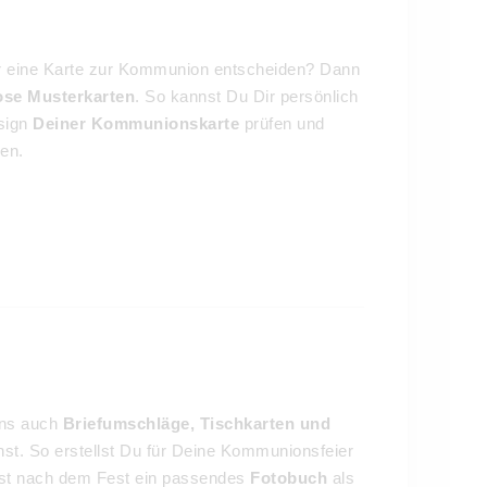
für eine Karte zur Kommunion entscheiden? Dann
lose Musterkarten
. So kannst Du Dir persönlich
esign
Deiner Kommunionskarte
prüfen und
en.
 uns auch
Briefumschläge, Tischkarten und
annst. So erstellst Du für Deine Kommunionsfeier
test nach dem Fest ein passendes
Fotobuch
als