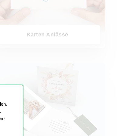
Karten Anlässe
stagskarten
len,
.
ine