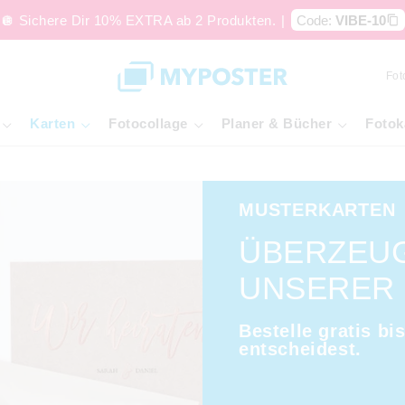
🪩 Sichere Dir 10% EXTRA ab 2 Produkten.
|
Code:
VIBE-10
Fot
Karten
Fotocollage
Planer & Bücher
Fotok
MUSTERKARTEN
ÜBERZEUG
UNSERER 
Bestelle gratis b
entscheidest.