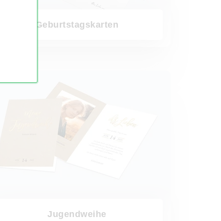
Geburtstagskarten
weihe
Jugendweihe