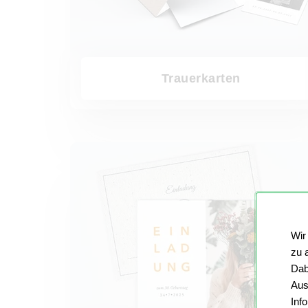
Trauerkarten
Einladungen
Wir
zu 
Dab
Aus
Inf