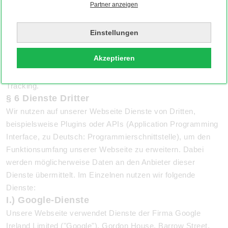
Partner anzeigen
Ein solches Tracking ist zudem nicht möglich, wenn Sie in
Ihrem E-Mail-Programm die Anzeige von Bildern
Einstellungen
standardmäßig deaktiviert haben. In diesem Fall wird Ihnen
der Newsletter nicht vollständig angezeigt und Sie können
Akzeptieren
eventuell nicht alle Funktionen nutzen. Wenn Sie die Bilder
manuell anzeigen lassen, erfolgt das oben genannte
Tracking.
§ 6 Dienste Dritter
Wir nutzen auf unserer Webseite Dienste von Dritten,
beispielsweise Plugins oder APIs (Application Programming
Interface, zu Deutsch: Programmierschnittstelle), um den
Funktionsumfang unserer Webseite zu erweitern. Dabei
werden möglicherweise Daten an den Anbieter dieser
Dienste übermittelt. Im Einzelnen nutzen wir folgende
Dienste:
I.) Google-Dienste
Unsere Webseite verwendet Dienste der Firma Google
Ireland Limited ("Google"), Gordon House, Barrow Street,