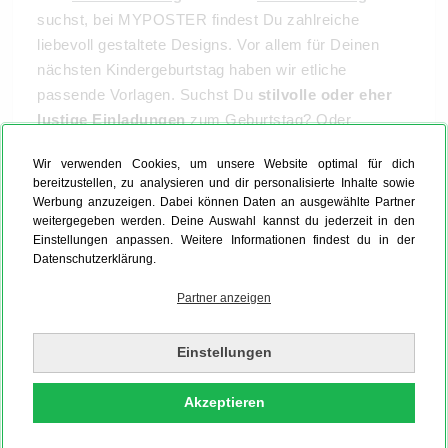
suchst, bei MYPOSTER findest Du zahlreiche
liebevoll gestaltete Designs. Vor allem für Deinen
nächsten Kindergeburtstag haben wir etliche
passende Vorlagen. Suchst Du
stilvolle oder eher
lustige Einladungen
zum Geburtstag? Oder
bevorzugt das Geburtstagskind eher coole
Wir verwenden Cookies, um unsere Website optimal für dich
Einladungen zum Geburtstag? Auch hierfür haben wir
bereitzustellen, zu analysieren und dir personalisierte Inhalte sowie
die passenden Designs! Das Beste: Die Vorlagen und
Werbung anzuzeigen. Dabei können Daten an ausgewählte Partner
Farbwelten sind
optimal aufeinander abgestimmt
.
weitergegeben werden. Deine Auswahl kannst du jederzeit in den
Einstellungen anpassen. Weitere Informationen findest du in der
So brauchst Du Dich nur noch für die passende
Datenschutzerklärung.
Variante entscheiden. Tipp: Bestelle die passende
Geburtstagsdeko für Dein Dinner gleich mit: Etwa
Partner anzeigen
edle Tisch- oder Menükarten.
Einstellungen
Akzeptieren