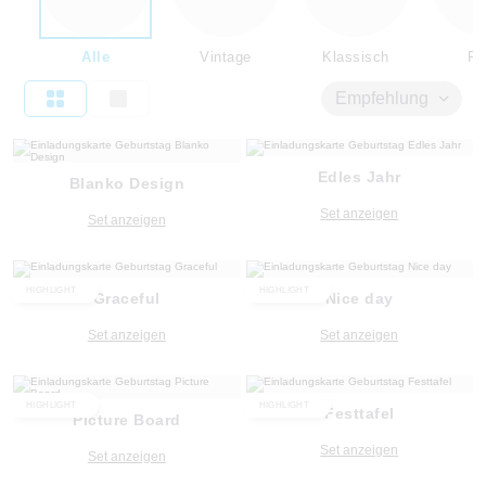
Alle
Vintage
Klassisch
Flo
Empfehlung
Edles Jahr
Blanko Design
Set anzeigen
Set anzeigen
HIGHLIGHT
HIGHLIGHT
Graceful
Nice day
Set anzeigen
Set anzeigen
HIGHLIGHT
HIGHLIGHT
Festtafel
Picture Board
Set anzeigen
Set anzeigen