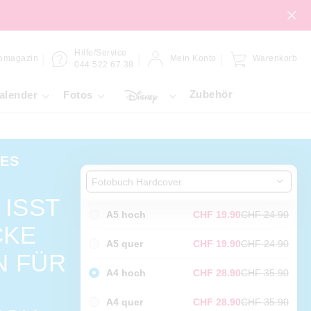
Hilfe/Service
omagazin
Mein Konto
Warenkorb
044 522 67 38
Zubehör
alender
Fotos
TES
Fotobuch Hardcover
 ISST
A5 hoch
CHF 19.90
CHF 24.90
CKE
A5 quer
CHF 19.90
CHF 24.90
N FÜR
A4 hoch
CHF 28.90
CHF 35.90
A4 quer
CHF 28.90
CHF 35.90