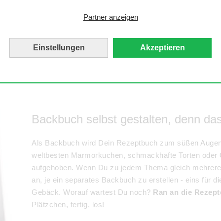
als Bilddatei von Freunden oder der Familie erhalten.
Partner anzeigen
Rezeptbuches einen QR-Code, den Du dann teilen kann
hochladen, die Du dann in Dein Album einfügen kannst. 
Einstellungen
Akzeptieren
Backbuch selbst gestalten, denn das
Als Backbuch wird Dein Rezeptbuch zum süßen Augen
weltbesten Marmorkuchen, schmackhafte Torten oder 
aufgehoben. Wenn Du zu jedem Thema gleich mehrere Ba
an, je ein separates Backbuch zu erstellen - eins für di
Gebäck. Worauf wartest Du noch?
Ran an die Rezept
Plätzchen, fertig, los!