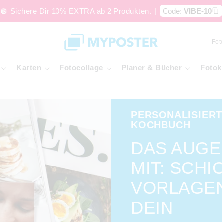
🪩 Sichere Dir 10% EXTRA ab 2 Produkten.
|
Code:
VIBE-10
Fot
Karten
Fotocollage
Planer & Bücher
Fotok
PERSONALISIER
KOCHBUCH
DAS AUGE
MIT: SCHI
VORLAGE
DEIN