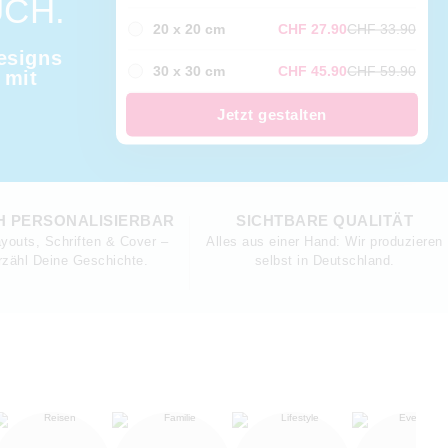
CH.
20 x 20 cm
CHF 27.90
CHF 33.90
esigns
30 x 30 cm
CHF 45.90
CHF 59.90
 mit
Jetzt gestalten
H PERSONALISIERBAR
SICHTBARE QUALITÄT
youts, Schriften & Cover –
Alles aus einer Hand: Wir produzieren
rzähl Deine Geschichte.
selbst in Deutschland.