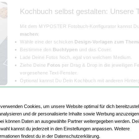
Kochbuch selbst gestalten: Unsere T
Mit dem MYPOSTER Fotobuch-Konfigurator kannst Du 
machen
:
Wähle eine der schicken
Design-Vorlagen zum Them
Bestimme den
Buchtypen
und das Cover.
Lade Deine Fotos hoch, egal von welchem Medium.
Ziehe Deine
Fotos
per Drag & Drop in die jeweiligen F
vorgesehene Text-Fenster.
Optional kannst Du Dein Kochbuch mit anderen Hinterg
 verwenden Cookies, um unsere Website optimal für dich bereitzustel
Eigenes Kochbuch erstellen: App-so
analysieren und dir personalisierte Inhalte sowie Werbung anzuzeigen
ei können Daten an ausgewählte Partner weitergegeben werden. De
Du kannst auch über die
MYPOSTER App
Dein Kochbuc
wahl kannst du jederzeit in den Einstellungen anpassen. Weitere
wie über den Desktop. In der App kannst Du sogar Sam
ormationen findest du in der Datenschutzerklärung.