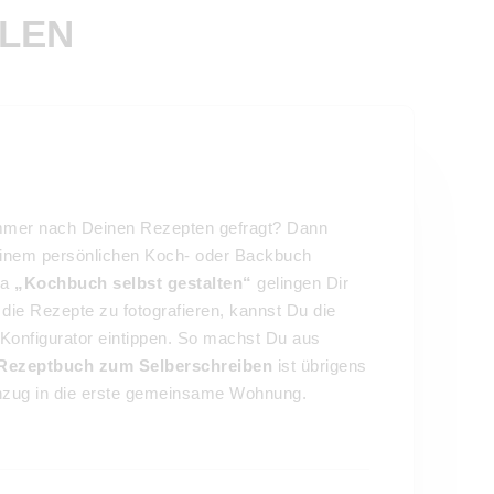
LEN
mmer nach Deinen Rezepten gefragt? Dann
n einem persönlichen Koch- oder Backbuch
ma
„Kochbuch selbst gestalten“
gelingen Dir
die Rezepte zu fotografieren, kannst Du die
-Konfigurator eintippen. So machst Du aus
Rezeptbuch zum Selberschreiben
ist übrigens
nzug in die erste gemeinsame Wohnung.