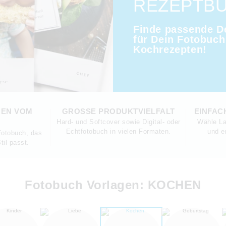
REZEPTBU
Finde passende D
für Dein Fotobuch
Kochrezepten!
GEN VOM
GROSSE PRODUKTVIELFALT
EINFAC
Hard- und Softcover sowie Digital- oder
Wähle La
Echtfotobuch in vielen Formaten.
und e
 Fotobuch, das
til passt.
Fotobuch Vorlagen: KOCHEN