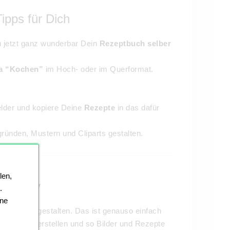
ipps für Dich
jetzt ganz wunderbar Dein
Rezeptbuch selber
a “Kochen”
im Hoch- oder im Querformat.
elder und kopiere Deine
Rezepte
in das dafür
ründen, Mustern und Cliparts gestalten.
len,
lut easy
.
ine
h selbst gestalten. Das ist genauso einfach
melalben erstellen und so Bilder und Rezepte