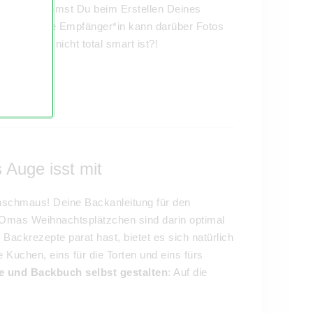
 Dafür bekommst Du beim Erstellen Deines
st. Der/die Empfänger*in kann darüber Fotos
Wenn das nicht total smart ist?!
 Auge isst mit
schmaus! Deine Backanleitung für den
Omas Weihnachtsplätzchen sind darin optimal
ckrezepte parat hast, bietet es sich natürlich
e Kuchen, eins für die Torten und eins fürs
e und Backbuch selbst gestalten
: Auf die