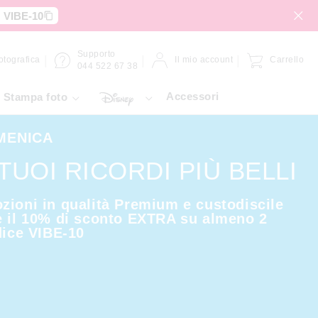
:
VIBE-10
Supporto
fotografica
Il mio account
Carrello
044 522 67 38
Accessori
Stampa foto
MENICA
 TUOI RICORDI PIÙ BELLI
zioni in qualità Premium e custodiscile
e il 10% di sconto EXTRA su almeno 2
dice VIBE-10