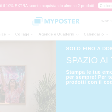
ti il 10% EXTRA sconto acquistando almeno 2 prodotti
|
Codice
Rivista 
ice
Collage
Agende e Quaderni
Calendario
SOLO FINO A DO
SPAZIO AI
Stampa le tue emo
per sempre! Per t
prodotti con il co