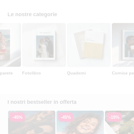
Le nostre categorie
parete
Fotolibro
Quaderni
Cornice pe
I nostri bestseller in offerta
-45%
-45%
-19%