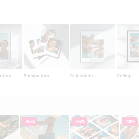
r foto
Stampa foto
Calendario
Collage
-45%
-45%
-46%