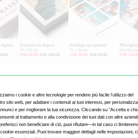
rigida
Cornice in legno
Collage su poster
Plexigla
70 x 50 cm
70 x 50 cm
80 x 60 cm
5.90
CHF 82.90
CHF 150.90
CHF 19.90
CHF 35.90
CHF 119.0
izziamo i cookie e altre tecnologie per rendere più facile l'utilizzo del
ro sito web, per adattare i contenuti ai tuoi interessi, per personalizza
 annunci e per migliorare la tua sicurezza. Cliccando su "Accetta e chiu
nsenti al trattamento e alla condivisione dei tuoi dati con altre aziend
referisci non beneficiare di ciò, puoi rifiutare—in tal caso ci limiterem
 cookie essenziali. Puoi trovare maggiori dettagli nelle impostazioni, 