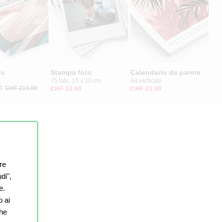
ss
Stampa foto
Calendario da parete
75 foto, 15 x 10 cm
A4 verticale
0
CHF 219.00
CHF 12.90
CHF 21.90
re
di",
e.
o ai
che