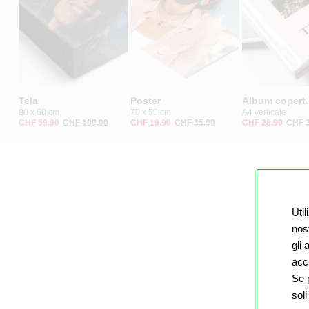
Tela
Poster
Album copert. 
80 x 60 cm
70 x 50 cm
A4 verticale
CHF 59.90
CHF 109.00
CHF 19.90
CHF 35.90
CHF 28.90
CHF 3
Util
nost
gli
acco
Se p
soli