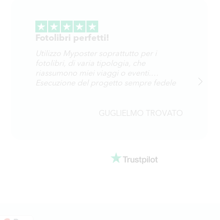
Fotolibri perfetti!
Utilizzo Myposter soprattutto per i
fotolibri, di varia tipologia, che
riassumono miei viaggi o eventi.
Esecuzione del progetto sempre fedele
ed 26esaltante per cura e precisione.
Spedizione sufficientemente rapida.
GUGLIELMO TROVATO