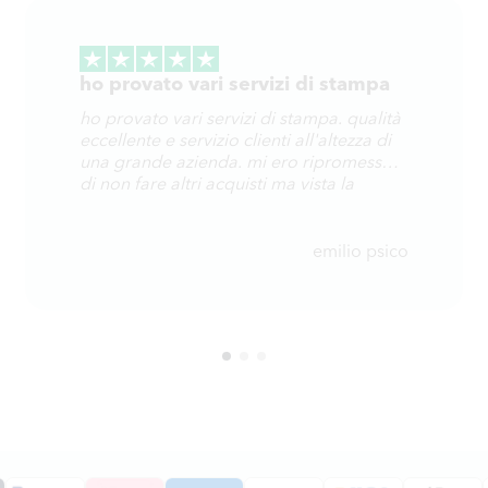
ho provato vari servizi di stampa
ho provato vari servizi di stampa. qualità
eccellente e servizio clienti all'altezza di
una grande azienda. mi ero ripromesso
di non fare altri acquisti ma vista la
qualità e la professionalità nella gestione
di un problema mi sono ricreduto.
consigliato vivamente.
emilio psico