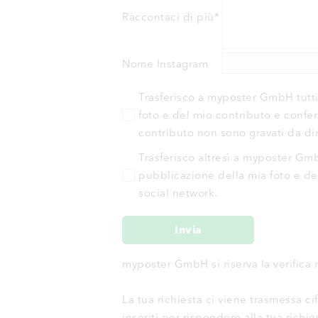
Raccontaci di più
*
Nome Instagram
Trasferisco a myposter GmbH tutti i
foto e del mio contributo e confe
contributo non sono gravati da dirit
Trasferisco altresì a myposter GmbH
pubblicazione della mia foto e de
social network.
Invia
myposter GmbH si riserva la verifica 
La tua richiesta ci viene trasmessa cif
inseriti per rispondere alla tua rich