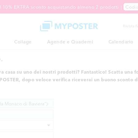
 il 10% EXTRA sconto acquistando almeno 2 prodotti
|
Codi
Rivista 
Collage
Agende e Quaderni
Calendario
.
va casa su uno dei nostri prodotti? Fantastico! Scatta una f
POSTER, dopo veloce verifica riceverai un buono sconto di