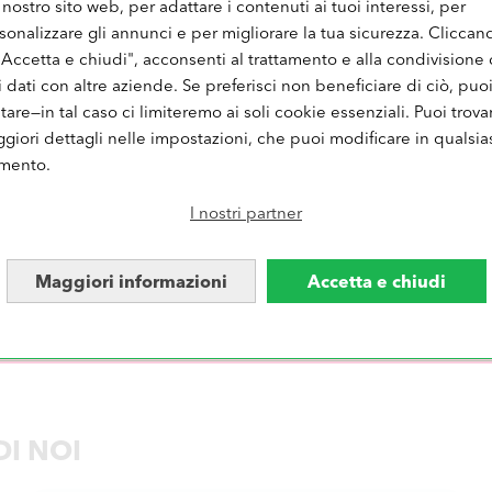
 nostro sito web, per adattare i contenuti ai tuoi interessi, per
Collage foto personalizzato
Cale
Collage foto online gratis
Cale
sonalizzare gli annunci e per migliorare la tua sicurezza. Cliccan
Collage cuore
Cale
"Accetta e chiudi", acconsenti al trattamento e alla condivisione 
Collage famiglia
Calen
i dati con altre aziende. Se preferisci non beneficiare di ciò, puo
iutare—in tal caso ci limiteremo ai soli cookie essenziali. Puoi trova
giori dettagli nelle impostazioni, che puoi modificare in qualsia
mento.
I nostri partner
SCRIVITI ED OTTIENI UNO
Maggiori informazioni
Accetta e chiudi
u tutte le ultime offerte.
DI NOI