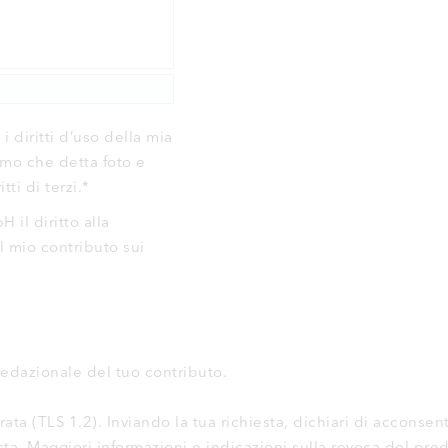
 diritti d’uso della mia
rmo che detta foto e
ti di terzi.
*
 il diritto alla
l mio contributo sui
redazionale del tuo contributo.
rata (TLS 1.2). Inviando la tua richiesta, dichiari di acconsen
iesta. Maggiori informazioni e indicazioni sulla revoca del pr