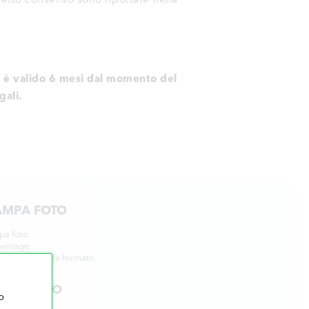
to è valido 6 mesi dal momento del
gali.
AMPA FOTO
pa foto
vintage
pa foto grande formato
incorniciate
LENDARIO
o