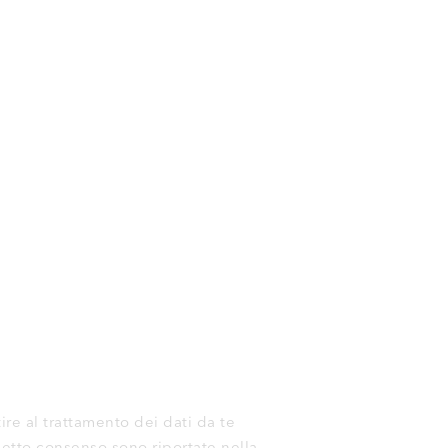
tire al trattamento dei dati da te
edetto consenso sono riportate nella