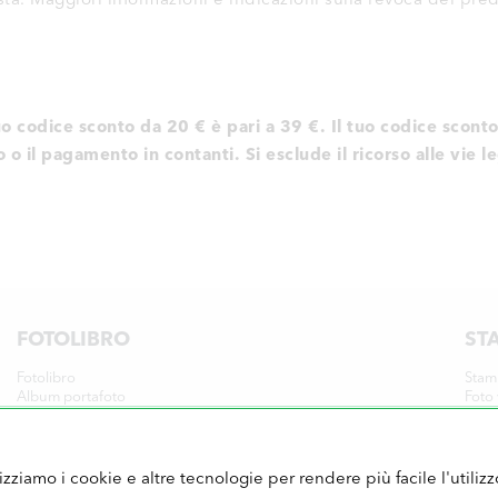
tuo codice sconto da 20 € è pari a 39 €. Il tuo codice scon
o il pagamento in contanti. Si esclude il ricorso alle vie le
FOTOLIBRO
ST
Fotolibro
Stam
Album portafoto
Foto 
Fotolibro battesimo
Stam
Fotolibro matrimonio
Foto 
COLLAGE
CA
lizziamo i cookie e altre tecnologie per rendere più facile l'utilizz