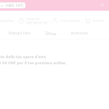
ce:
VIBE-10
Supporto
fotografica
Il mio account
Carrello
044 522 67 38
Stampa foto
Accessori
oto della tua opera d’arte
 30 CHF per il tuo prossimo ordine.