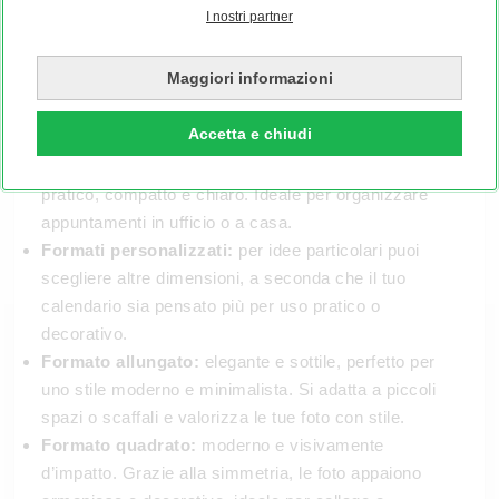
I nostri partner
A6 verticale o orizzontale:
il formato più piccolo,
super pratico e salvaspazio, perfetto per scrivanie
Maggiori informazioni
piccole o credenze. Nonostante le dimensioni
compatte, offre abbastanza spazio per le foto e il
Accetta e chiudi
calendario.
A5 orizzontale:
il classico formato da scrivania,
pratico, compatto e chiaro. Ideale per organizzare
appuntamenti in ufficio o a casa.
Formati personalizzati:
per idee particolari puoi
scegliere altre dimensioni, a seconda che il tuo
calendario sia pensato più per uso pratico o
decorativo.
Formato allungato:
elegante e sottile, perfetto per
uno stile moderno e minimalista. Si adatta a piccoli
spazi o scaffali e valorizza le tue foto con stile.
Formato quadrato:
moderno e visivamente
d’impatto. Grazie alla simmetria, le foto appaiono