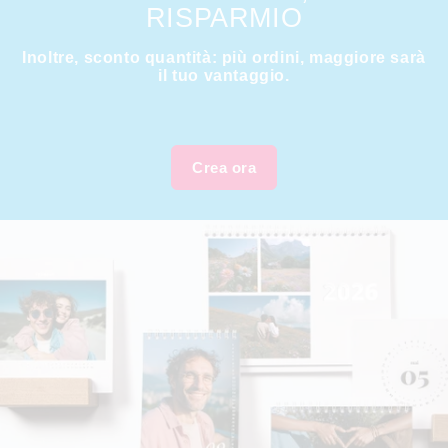
RISPARMIO
Inoltre, sconto quantità: più ordini, maggiore sarà
il tuo vantaggio.
Crea ora