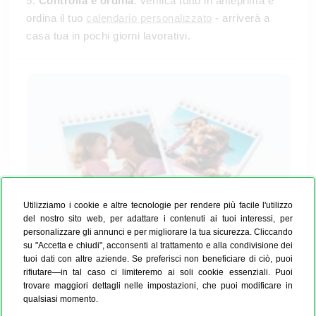
5.
Controlla e ordina
: verifica tutto in anteprima e
ordina il tuo
calendario personalizzato
- arriverà a
casa tua in pochi giorni lavorativi.
Utilizziamo i cookie e altre tecnologie per rendere più facile l'utilizzo
del nostro sito web, per adattare i contenuti ai tuoi interessi, per
personalizzare gli annunci e per migliorare la tua sicurezza. Cliccando
su "Accetta e chiudi", acconsenti al trattamento e alla condivisione dei
tuoi dati con altre aziende. Se preferisci non beneficiare di ciò, puoi
rifiutare—in tal caso ci limiteremo ai soli cookie essenziali. Puoi
trovare maggiori dettagli nelle impostazioni, che puoi modificare in
Quale formato è perfetto per il tuo
qualsiasi momento.
calendario da tavolo
?