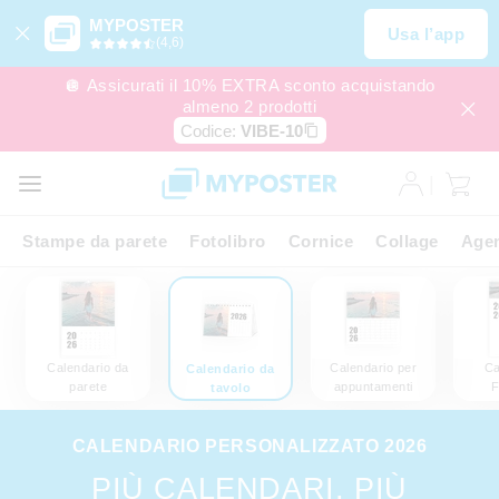
MYPOSTER
Usa l’app
(4,6)
🪩 Assicurati il 10% EXTRA sconto acquistando
almeno 2 prodotti
Codice:
VIBE-10
Stampe da parete
Fotolibro
Cornice
Collage
Agen
Calendario da
Calendario per
Ca
Calendario da
parete
appuntamenti
F
tavolo
CALENDARIO PERSONALIZZATO 2026
PIÙ CALENDARI, PIÙ