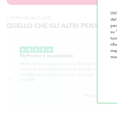
Uti
L'OPINIONE DEI CLIENTI
del
QUELLO CHE GLI ALTRI PENSANO 
per
su 
tuo
rif
mag
MyPoster é eccezionale
mo
MyPoster é eccezionale, i loro fotolibri e
poster sono splendidi e di alta qualità. La
spedizione è rapida e precisa. Consiglio
al 100%
Fbeltra