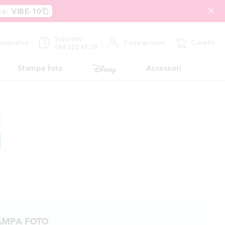
ce:
VIBE-10
Supporto
fotografica
Il mio account
Carrello
044 522 67 38
Stampa foto
Accessori
AMPA FOTO