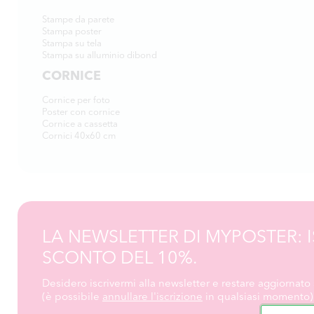
Stampe da parete
Stampa poster
Stampa su tela
Stampa su alluminio dibond
CORNICE
Cornice per foto
Poster con cornice
Cornice a cassetta
Cornici 40x60 cm
LA NEWSLETTER DI MYPOSTER: I
SCONTO DEL 10%.
Desidero iscrivermi alla newsletter e restare aggiornato s
(è possibile
annullare l'iscrizione
in qualsiasi momento)