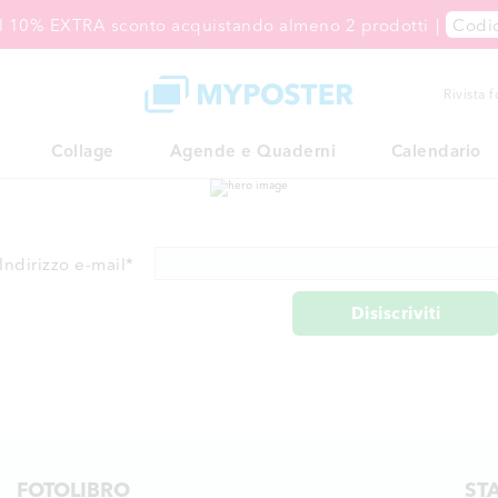
 il 10% EXTRA sconto acquistando almeno 2 prodotti
|
Codi
Rivista 
Collage
Agende e Quaderni
Calendario
Indirizzo e-mail
*
Disiscriviti
FOTOLIBRO
ST