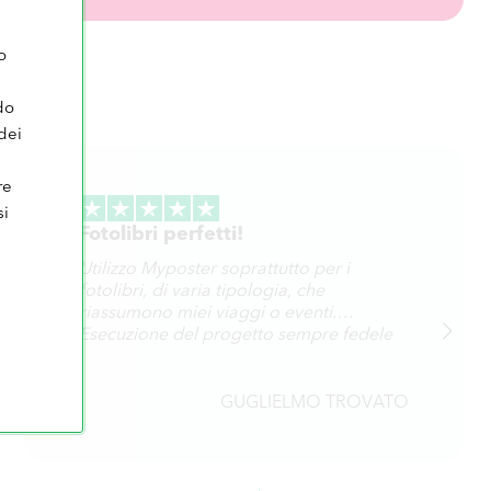
o
do
dei
i
re
si
Fotolibri perfetti!
Utilizzo Myposter soprattutto per i
fotolibri, di varia tipologia, che
riassumono miei viaggi o eventi.
Esecuzione del progetto sempre fedele
ed 26esaltante per cura e precisione.
Spedizione sufficientemente rapida.
GUGLIELMO TROVATO