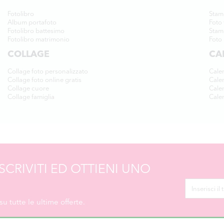
Fotolibro
Stam
Album portafoto
Foto 
Fotolibro battesimo
Stam
Fotolibro matrimonio
Foto 
COLLAGE
CA
Collage foto personalizzato
Cale
Collage foto online gratis
Cale
Collage cuore
Cale
Collage famiglia
Calen
SCRIVITI ED OTTIENI UNO
u tutte le ultime offerte.