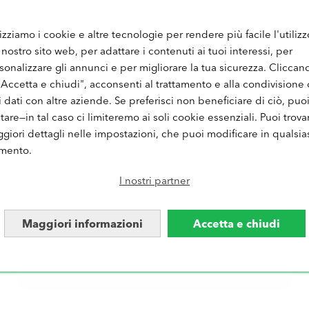
lizziamo i cookie e altre tecnologie per rendere più facile l'utilizz
 nostro sito web, per adattare i contenuti ai tuoi interessi, per
DI NOI
sonalizzare gli annunci e per migliorare la tua sicurezza. Cliccan
"Accetta e chiudi", acconsenti al trattamento e alla condivisione 
i dati con altre aziende. Se preferisci non beneficiare di ciò, puo
iutare—in tal caso ci limiteremo ai soli cookie essenziali. Puoi trova
giori dettagli nelle impostazioni, che puoi modificare in qualsia
ho provato vari servizi di stampa
mento.
ho provato vari servizi di stampa. qualità
I nostri partner
eccellente e servizio clienti all'altezza di
una grande azienda. mi ero ripromesso
di non fare altri acquisti ma vista la
Maggiori informazioni
Accetta e chiudi
qualità e la professionalità nella gestione
di un problema mi sono ricreduto.
consigliato vivamente.
emilio psico