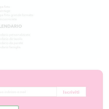
pa foto
vintage
pa foto grande formato
incorniciate
LENDARIO
ndario personalizzato
ndario da tavolo
ndario da parete
dario famiglia
Iscriviti