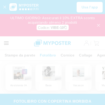
MYPOSTER
Usa l’app
(4,6)
ULTIMO GIORNO: Assicurati il 10% EXTRA sconto
acquistando almeno 2 prodotti
Codice:
VIBE-10
Stampe da parete
Fotolibro
Cornice
Collage
Agen
Assistente IA
Base
Vacanze
Ma
FOTOLIBRO CON COPERTINA MORBIDA