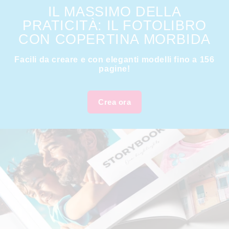
IL MASSIMO DELLA
PRATICITÀ: IL FOTOLIBRO
CON COPERTINA MORBIDA
Facili da creare e con eleganti modelli fino a 156
pagine!
Crea ora