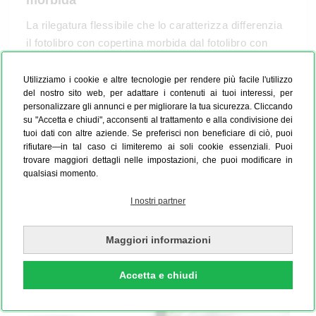
morbida
La rilegatura flessibile che lo caratterizza differenzia
il fotolibro con copertina morbida dal fotolibro con
copertina rigida e lo rende l’alternativa economica a
quest’ultimo. Sembra quasi una rivista patinata o un
Utilizziamo i cookie e altre tecnologie per rendere più facile l'utilizzo
del nostro sito web, per adattare i contenuti ai tuoi interessi, per
raffinato volume tascabile ed è quindi perfetto da
personalizzare gli annunci e per migliorare la tua sicurezza. Cliccando
portarsi dietro e mostrare a chi vuoi. Goditi la
su "Accetta e chiudi", acconsenti al trattamento e alla condivisione dei
rappresentazione dettagliata delle tue foto, dei testi e
tuoi dati con altre aziende. Se preferisci non beneficiare di ciò, puoi
rifiutare—in tal caso ci limiteremo ai soli cookie essenziali. Puoi
delle clipart. La speciale carta per stampa digitale
trovare maggiori dettagli nelle impostazioni, che puoi modificare in
valorizza alla perfezione i tuoi momenti più belli.
qualsiasi momento.
I nostri partner
Maggiori informazioni
Accetta e chiudi