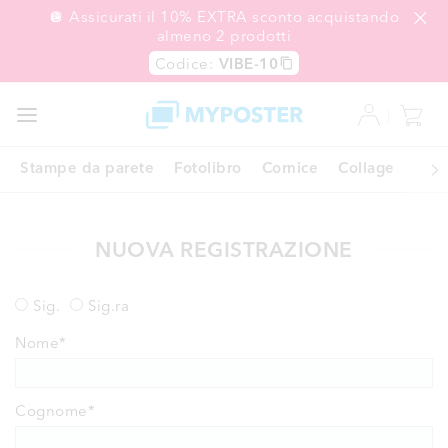
🪩 Assicurati il 10% EXTRA sconto acquistando
almeno 2 prodotti
Codice:
VIBE-10
OFFERTE
EXPRESS
Stampe da parete
Fotolibro
Cornice
Collage
Age
NUOVA REGISTRAZIONE
Sig.
Sig.ra
Nome
*
Cognome
*