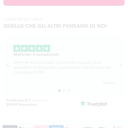
L'OPINIONE DEI CLIENTI
QUELLO CHE GLI ALTRI PENSANO DI NOI
MyPoster é eccezionale
MyPoster é eccezionale, i loro fotolibri e poster sono
splendidi e di alta qualità. La spedizione è rapida e precisa.
Consiglio al 100%
Fbeltra
TrustScore 4.7
basato su
20549 Recensioni