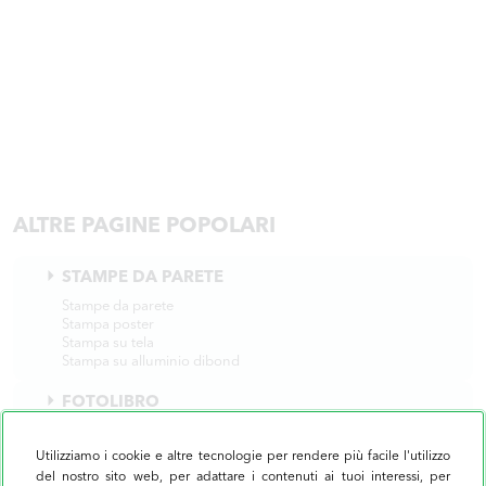
ALTRE PAGINE POPOLARI
STAMPE DA PARETE
Stampe da parete
Stampa poster
Stampa su tela
Stampa su alluminio dibond
FOTOLIBRO
STAMPA FOTO
Utilizziamo i cookie e altre tecnologie per rendere più facile l'utilizzo
del nostro sito web, per adattare i contenuti ai tuoi interessi, per
CORNICE