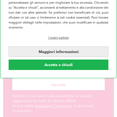
personalizzare gli annunci e per migliorare la tua sicurezza. Cliccando
su "Accetta e chiudi", acconsenti al trattamento e alla condivisione dei
COLLAGE
tuoi dati con altre aziende. Se preferisci non beneficiare di ciò, puoi
rifiutare—in tal caso ci limiteremo ai soli cookie essenziali. Puoi trovare
CALENDARIO
maggiori dettagli nelle impostazioni, che puoi modificare in qualsiasi
momento.
I nostri partner
LA NEWSLETTER DI MYPOSTER:
Maggiori informazioni
ISCRIVITI ED OTTIENI UNO
SCONTO DEL 10%.
Accetta e chiudi
Iscriviti
Desidero iscrivermi alla newsletter e restare
aggiornato su tutte le ultime offerte.
(è possibile
annullare l'iscrizione
in qualsiasi
momento)