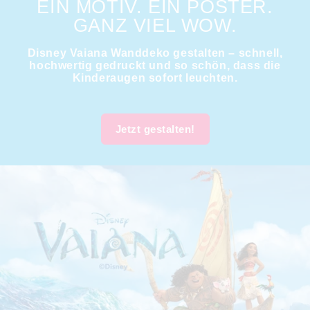
EIN MOTIV. EIN POSTER.
GANZ VIEL WOW.
Disney Vaiana Wanddeko gestalten – schnell,
hochwertig gedruckt und so schön, dass die
Kinderaugen sofort leuchten.
Jetzt gestalten!