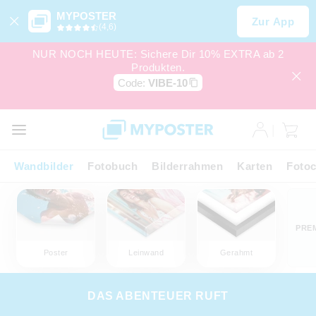
MYPOSTER
Zur App
(4,6)
NUR NOCH HEUTE: Sichere Dir 10% EXTRA ab 2
Produkten.
Code:
VIBE-10
Wandbilder
Fotobuch
Bilderrahmen
Karten
Fotoc
PRE
Poster
Leinwand
Gerahmt
DAS ABENTEUER RUFT