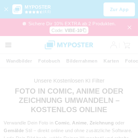
MYPOSTER
Zur App
(4,6)
🪩 Sichere Dir 10% EXTRA ab 2 Produkten.
Code:
VIBE-10
Wandbilder
Fotobuch
Bilderrahmen
Karten
Fotoc
Unsere Kostenlosen KI Filter
FOTO IN COMIC, ANIME ODER
ZEICHNUNG UMWANDELN –
KOSTENLOS ONLINE
Verwandle Dein Foto in
Comic
,
Anime
,
Zeichnung
oder
Gemälde
Stil
– direkt online und ohne zusätzliche Software.