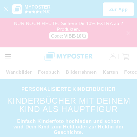
MYPOSTER
Zur App
(4,6)
NUR NOCH HEUTE: Sichere Dir 10% EXTRA ab 2
Produkten.
Code:
VIBE-10
Wandbilder
Fotobuch
Bilderrahmen
Karten
Fotoc
PERSONALISIERTE KINDERBÜCHER
KINDERBÜCHER MIT DEINEM
KIND ALS HAUPTFIGUR
Einfach Kinderfoto hochladen und schon
wird Dein Kind zum Held oder zur Heldin der
Geschichte.