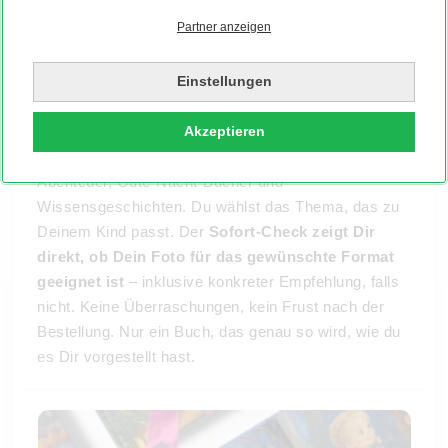
Partner anzeigen
In drei Schritten zum Buch – schneller als
du denkst
Einstellungen
Foto aussuchen, hochladen, fertig
– so lange
dauert die Personalisierung in der Praxis. Unsere
Akzeptieren
Buchauswahl umfasst verschiedene Geschichten:
Abenteuer, Gute-Nacht-Bücher und
Wissensgeschichten. Du wählst das Thema, das zu
Deinem Kind passt. Der
Sofort-Check zeigt Dir
direkt, ob Dein Foto für das gewünschte Format
geeignet ist
– inklusive konkreter Empfehlung, falls
nicht. Keine Überraschungen, kein Frust nach der
Bestellung. Nur ein Buch, das genau so wird, wie du
es Dir vorgestellt hast.