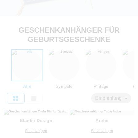
GESCHENKANHÄNGER FÜR
GEBURTSGESCHENKE
Alle
Symbole
Vintage
Flo
Empfehlung
Blanko Design
Arche
Set anzeigen
Set anzeigen