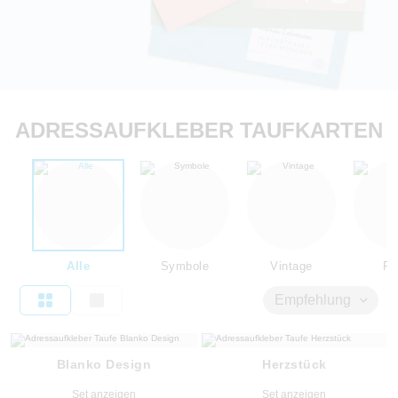
ADRESSAUFKLEBER TAUFKARTEN
Alle
Symbole
Vintage
Flo
Empfehlung
Blanko Design
Herzstück
Set anzeigen
Set anzeigen