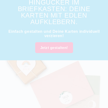
HINGUCKER IM
BRIEFKASTEN: DEINE
KARTEN MIT EDLEN
AUFKLEBERN.
Einfach gestalten und Deine Karten individuell
verzieren!
Jetzt gestalten!