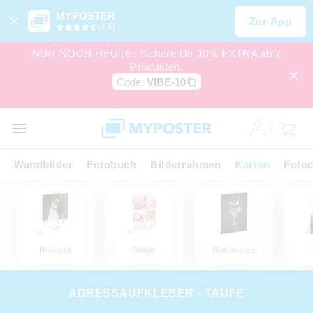
MYPOSTER
Zur App
(4,6)
NUR NOCH HEUTE: Sichere Dir 10% EXTRA ab 2
Produkten.
Code:
VIBE-10
Wandbilder
Fotobuch
Bilderrahmen
Karten
Fotoc
Hochzeit
Geburt
Geburtstag
ADRESSAUFKLEBER - TAUFE