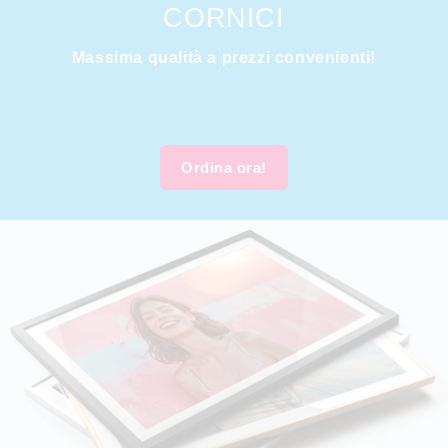
CORNICI
Massima qualità a prezzi convenienti!
Ordina ora!