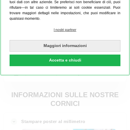
tuoi dati con altre aziende. Se preferisci non beneficiare di ciò, puoi
rifiutare—in tal caso ci limiteremo ai soli cookie essenziali. Puoi
Informazioni e modalità d’uso
trovare maggiori dettagli nelle impostazioni, che puoi modificare in
qualsiasi momento.
Adatto ai seguenti prodotti
I nostri partner
CHF 56.95
IVA inclusa, esclusa Spedizione
Maggiori informazioni
Ordina ora
Accetta e chiudi
Disponibile anche in Express - consegna in 48H
INFORMAZIONI SULLE NOSTRE
CORNICI
Stampare poster al millimetro