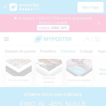
MYPOSTER
Usa l’app
(4,6)
🪩 Assicurati il 10% EXTRA sconto acquistando
almeno 2 prodotti
Codice:
VIBE-10
Stampe da parete
Fotolibro
Cornice
Collage
Agen
TEL
INCO
Cornice in
Cornice in legno
Cornice in plastica
alluminio
STAMPA FOTO CON CORNICE
FINO AL -45% SULLE