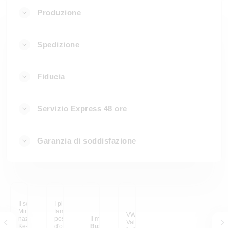
Produzione
Spedizione
Fiducia
Servizio Express 48 ore
Garanzia di soddisfazione
Il sentiero di Ho-Chi-
I più bei ricordi di
Minh nel parco
famiglia su grandi
VW Bulli nella Yosemite
nazionale Phong-Nha-
poster, un vero colpo
Il mio posto felice
Valley
Ke-Bang, Vietnam.
d'occhio nel nostro
Büsra C.