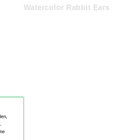
Watercolor Rabbit Ears
len,
.
ine