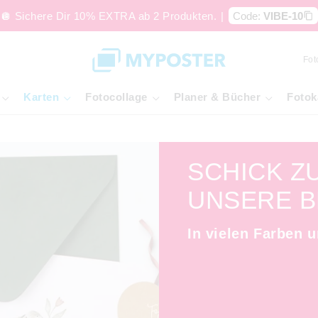
🪩 Sichere Dir 10% EXTRA ab 2 Produkten.
|
Code:
VIBE-10
Fot
Karten
Fotocollage
Planer & Bücher
Fotok
SCHICK Z
UNSERE B
In vielen Farben 