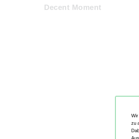
Decent Moment
Wir
zu 
Dab
Aus