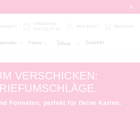
Hilfe/Service
omagazin
Mein Konto
Warenkorb
044 522 67 38
Zubehör
alender
Fotos
UM VERSCHICKEN:
RIEFUMSCHLÄGE.
und Formaten, perfekt für Deine Karten.