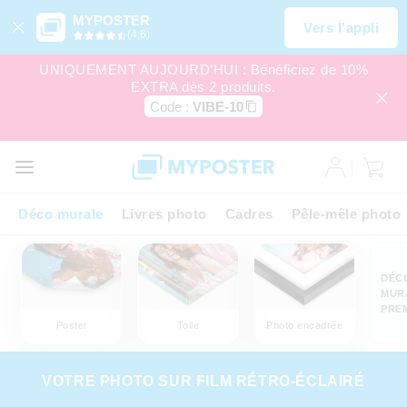
MYPOSTER
Vers l’appli
(4,6)
UNIQUEMENT AUJOURD’HUI : Bénéficiez de 10%
EXTRA dès 2 produits.
Code :
VIBE-10
Déco murale
Livres photo
Cadres
Pêle-mêle photo
DÉC
MUR
PRE
Poster
Toile
Photo encadrée
VOTRE PHOTO SUR FILM RÉTRO-ÉCLAIRÉ