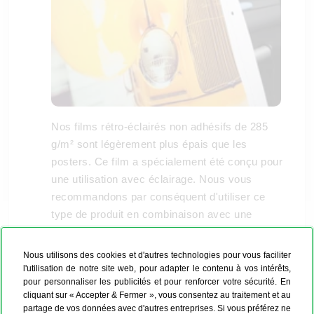
Nos films rétro-éclairés non adhésifs de 285
g/m² sont légèrement plus épais que les
posters. Ce film a spécialement été conçu pour
une utilisation avec éclairage. Nous vous
recommandons par conséquent d'utiliser ce
type de produit en combinaison avec une
source lumineuse. Le film rétro-éclairé est
imprimé selon le procédé d'impression latex.
Nous utilisons des cookies et d'autres technologies pour vous faciliter
L'encre latex est 100 % écologique, dépourvue
l'utilisation de notre site web, pour adapter le contenu à vos intérêts,
pour personnaliser les publicités et pour renforcer votre sécurité. En
de solvants et inodore. Contrairement à
cliquant sur « Accepter & Fermer », vous consentez au traitement et au
l'impression par jet d'encre, l'impression latex
partage de vos données avec d'autres entreprises. Si vous préférez ne