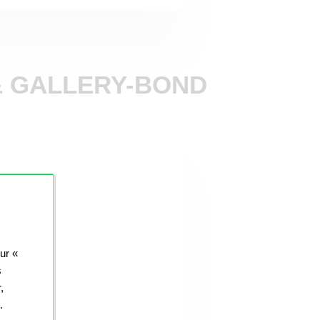
& GALLERY-BOND
sur «
s
,
.