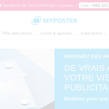
🪩 Bénéficiez de 10% EXTRA dès 2 produits.
|
Code :
VIBE-10
Pêle-mêle photo
Livres & agendas
Calendriers
IMPRIMEZ DES P
DE VRAIS
VOTRE VI
PUBLICITA
Modèles pour une u