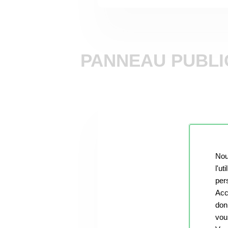
PANNEAU PUBLI
Nou
l'ut
pers
Acc
don
vou