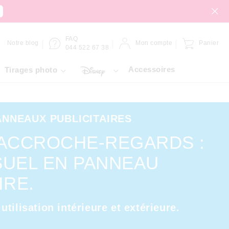
FAQ
Notre blog
Mon compte
Panier
044 522 67 38
Accessoires
Tirages photo
ANNEAUX PUBLICITAIRES
 ACCROCHE-REGARDS :
SUEL EN PANNEAU
IRE.
tilisation intérieure et extérieure.