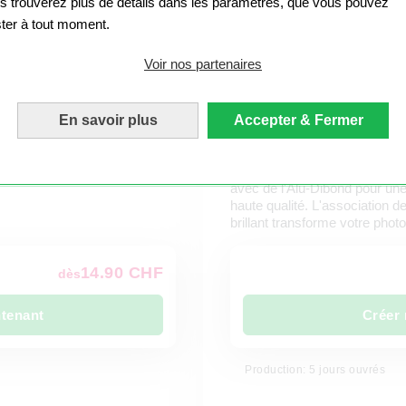
s trouverez plus de détails dans les paramètres, que vous pouvez
ster à tout moment.
Voir nos partenaires
En savoir plus
Accepter & Fermer
lexiglas
Panneau publicitaire s
 et offrez un reflet brillant à
Votre photo est imprimée derr
avec de l'Alu-Dibond pour une
haute qualité. L'association d
brillant transforme votre pho
14.90 CHF
dès
ntenant
Créer 
Production: 5 jours ouvrés