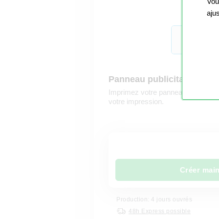
Vou
aju
Panneau publicitaire sur P
Imprimez votre panneau sur Plexiglas
votre impression.
Créer mai
Production: 4 jours ouvrés
48h Express possible