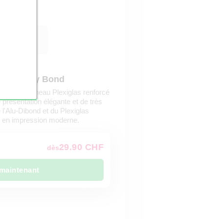
ur Gallery Bond
ière un panneau Plexiglas renforcé
 présentation élégante et de très
e l'Alu-Dibond et du Plexiglas
to en impression moderne.
29.90 CHF
dès
maintenant