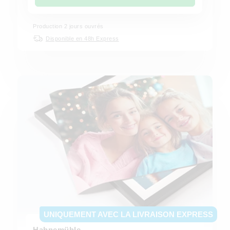
Production
2
jours ouvrés
Disponible en 48h Express
UNIQUEMENT AVEC LA LIVRAISON EXPRESS
Hahnemühle