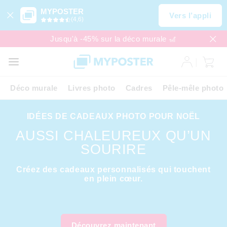
MYPOSTER
Vers l’appli
(4,6)
Jusqu'à -45% sur la déco murale 🎢
Déco murale
Livres photo
Cadres
Pêle-mêle photo
IDÉES DE CADEAUX PHOTO POUR NOËL
AUSSI CHALEUREUX QU’UN
SOURIRE
Créez des cadeaux personnalisés qui touchent
en plein cœur.
Découvrez maintenant