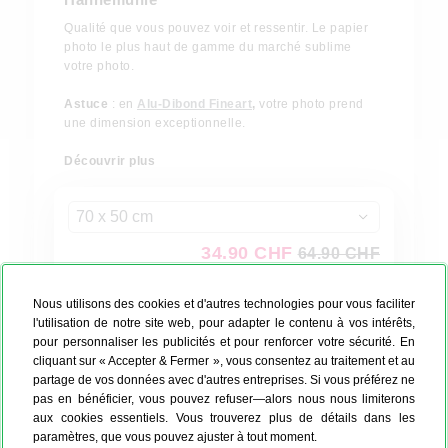
Qualité que vous pouvez voir et ressentir. Le papier
photo le plus haut de gamme du marché sublime
votre photo.
Astuce
: en
Alu-Dibond Fineart
,
votre photo prend
une dimension exceptionnelle.
Découvrir plus
70 x 50 cm
34.90 CHF
64.90 CHF
Créer maintenant
Nous utilisons des cookies et d'autres technologies pour vous faciliter
l'utilisation de notre site web, pour adapter le contenu à vos intérêts,
pour personnaliser les publicités et pour renforcer votre sécurité. En
Production: 2 jours ouvrés
cliquant sur « Accepter & Fermer », vous consentez au traitement et au
partage de vos données avec d'autres entreprises. Si vous préférez ne
48h Express possible
pas en bénéficier, vous pouvez refuser—alors nous nous limiterons
aux cookies essentiels. Vous trouverez plus de détails dans les
paramètres, que vous pouvez ajuster à tout moment.