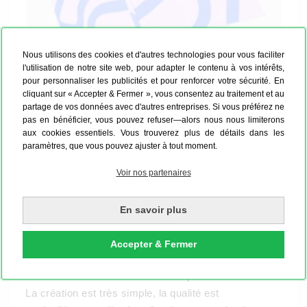
Nous utilisons des cookies et d'autres technologies pour vous faciliter
l'utilisation de notre site web, pour adapter le contenu à vos intérêts,
pour personnaliser les publicités et pour renforcer votre sécurité. En
cliquant sur « Accepter & Fermer », vous consentez au traitement et au
partage de vos données avec d'autres entreprises. Si vous préférez ne
pas en bénéficier, vous pouvez refuser—alors nous nous limiterons
aux cookies essentiels. Vous trouverez plus de détails dans les
paramètres, que vous pouvez ajuster à tout moment.
Un agenda qui reflète votre personnalité
Votre agenda vous accompagne chaque jour – autant
Voir nos partenaires
qu’il reflète un peu votre personnalité. Choisissez
d’abord votre design préféré, téléchargez vos photos
En savoir plus
et personnalisez la couverture selon votre style.
Peut-être avec votre nom, une devise ou un petit
Accepter & Fermer
message pour vous-même. Minimaliste, poétique,
audacieux ou coloré : c’est vous qui décidez.
La création est très simple, la qualité est