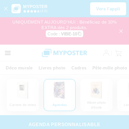
MYPOSTER
Vers l’appli
(4,6)
UNIQUEMENT AUJOURD’HUI : Bénéficiez de 10%
EXTRA dès 2 produits.
Code :
VIBE-10
Déco murale
Livres photo
Cadres
Pêle-mêle photo
Album photo
Carnets de notes
Agendas
Liv
d'école
AGENDA PERSONNALISABLE