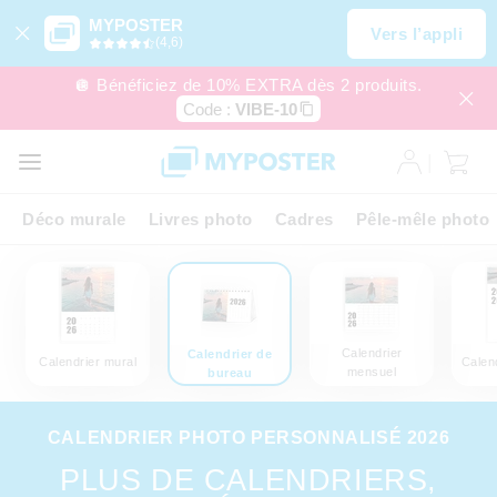
MYPOSTER
Vers l’appli
(4,6)
🪩 Bénéficiez de 10% EXTRA dès 2 produits.
Code :
VIBE-10
Déco murale
Livres photo
Cadres
Pêle-mêle photo
Calendrier
Calendrier de
Calendrier mural
Calend
mensuel
bureau
CALENDRIER PHOTO PERSONNALISÉ 2026
PLUS DE CALENDRIERS,