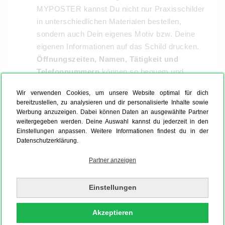
MYPOSTER kannst Du nicht nur Praxisschilder
in unterschiedlichen Materialen bestellen,
sondern auch Dein eigenes Motiv bzw. Deine
eigenen Informationen auf das Schild drucken.
Öffnungszeiten, Namen, Tätigkeit und
Telefonnummern
können so bequem und
individuell auf Dein Firmenschild gedruckt
Wir verwenden Cookies, um unsere Website optimal für dich
werden. Du möchtest zusätzlich Dein Schild mit
bereitzustellen, zu analysieren und dir personalisierte Inhalte sowie
einem Logo bedrucken? Auch das ist mit dem
Werbung anzuzeigen. Dabei können Daten an ausgewählte Partner
MYPOSTER Konfigurator schnell gemacht.
weitergegeben werden. Deine Auswahl kannst du jederzeit in den
Einstellungen anpassen. Weitere Informationen findest du in der
Datenschutzerklärung.
Praxisschilder auf das passende Material
Partner anzeigen
drucken
Einstellungen
Akzeptieren