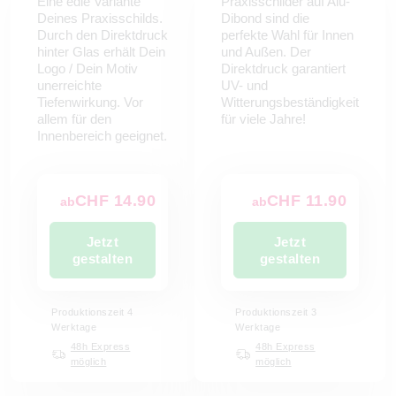
Eine edle Variante
Praxisschilder auf Alu-
Deines Praxisschilds.
Dibond sind die
Durch den Direktdruck
perfekte Wahl für Innen
hinter Glas erhält Dein
und Außen. Der
Logo / Dein Motiv
Direktdruck garantiert
unerreichte
UV- und
Tiefenwirkung. Vor
Witterungsbeständigkeit
allem für den
für viele Jahre!
Innenbereich geeignet.
CHF 14.90
CHF 11.90
ab
ab
Jetzt
Jetzt
gestalten
gestalten
Produktionszeit 4
Produktionszeit 3
Werktage
Werktage
48h Express
48h Express
möglich
möglich