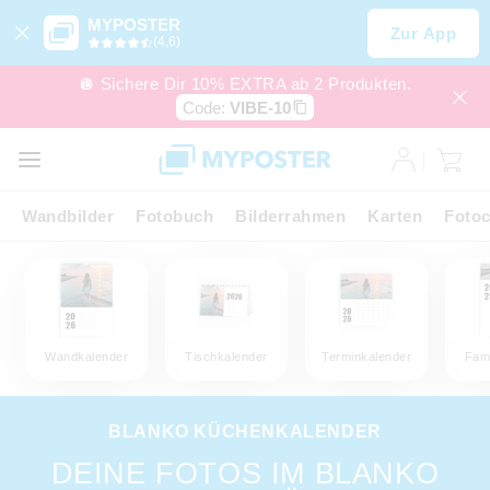
MYPOSTER
Zur App
(4,6)
🪩 Sichere Dir 10% EXTRA ab 2 Produkten.
Code:
VIBE-10
Wandbilder
Fotobuch
Bilderrahmen
Karten
Fotoc
Wandkalender
Tischkalender
Terminkalender
Fami
BLANKO KÜCHENKALENDER
DEINE FOTOS IM BLANKO