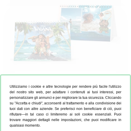
Calendario da tavolo "Oceania"
Utilizziamo i cookie e altre tecnologie per rendere più facile l'utilizzo
Puoi scegliere liberamente il mese di inizio del tuo
del nostro sito web, per adattare i contenuti ai tuoi interessi, per
calendario – con calendari 2026 dal design elegante.
personalizzare gli annunci e per migliorare la tua sicurezza. Cliccando
su "Accetta e chiudi", acconsenti al trattamento e alla condivisione dei
tuoi dati con altre aziende. Se preferisci non beneficiare di ciò, puoi
A5 Panoramico
rifiutare—in tal caso ci limiteremo ai soli cookie essenziali. Puoi
trovare maggiori dettagli nelle impostazioni, che puoi modificare in
CHF 14.90
qualsiasi momento.