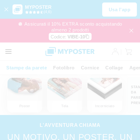
MYPOSTER
Usa l’app
(4,6)
🪩 Assicurati il 10% EXTRA sconto acquistando
almeno 2 prodotti
Codice:
VIBE-10
Stampe da parete
Fotolibro
Cornice
Collage
Agen
STA
DA
PAR
PRE
Poster
Tela
Incorniciato
L'AVVENTURA CHIAMA
UN MOTIVO. UN POSTER. UN