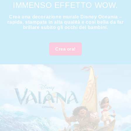
IMMENSO EFFETTO WOW.
Crea una decorazione murale Disney Oceania –
rapida, stampata in alta qualità e così bella da far
brillare subito gli occhi dei bambini.
Crea ora!