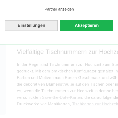
Tischnummern zur Hochzeit in Vintage-Looks mit klein
Partner anzeigen
Eurer Fantasie freien Lauf und gestaltet Euch die Mär
Einstellungen
Akzeptieren
Vielfältige Tischnummern zur Hochze
In der Regel sind Tischnummern zur Hochzeit zum Ste
gedruckt. Mit dem praktischen Konfigurator gestaltet 
Farben und Motiven nach Eurem Geschmack und wählt a
die dekorativen Blumensträuße auf den Tischen oder in
es, wenn die Tischnummern zur Hochzeit in demselben 
verschickten
Save-the-Date-Karten
, die darauffolgend
Druckwerke wie Menükarten,
Tischkarten zur Hochzei