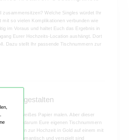
all zusammensitzen? Welche Singles würdet Ihr
 mit so vielen Komplikationen verbunden wie
itig im Voraus und haltet Euch das Ergebnis in
ngang Eurer Hochzeits-Location aushängt. Dort
ll. Dazu stellt Ihr passende Tischnummern zur
sievoll gestalten
len,
.
mmern auf weißes Papier malen. Aber dieser
ine
t. Gestaltet darum Eure eigenen Tischnummern
schnummern zur Hochzeit in Gold auf einem mit
aubernd romantisch und verspielt sind