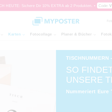
 HEUTE: Sichere Dir 10% EXTRA ab 2 Produkten.
•
Code:
V
Fot
Karten
Fotocollage
Planer & Bücher
Fotok
TISCHNUMMERN -
SO FINDE
UNSERE T
Nummeriert Eure T