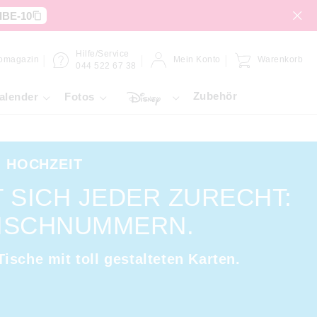
IBE-10
Hilfe/Service
omagazin
Mein Konto
Warenkorb
044 522 67 38
Zubehör
alender
Fotos
 HOCHZEIT
T SICH JEDER ZURECHT:
ISCHNUMMERN.
ische mit toll gestalteten Karten.