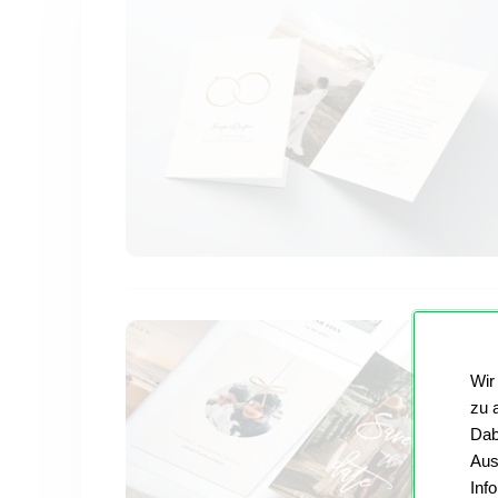
Wir
zu 
Dab
Aus
Inf