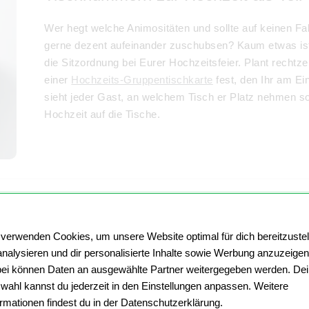
Wer hegt welche Animositäten und sollte auf keinen F
gerne dezent aufeinander zuschubsen? Kaum etwas ist
die Sitzordnung bei Eurer Hochzeitsfeier. Plant rechtze
einer
Hochzeits-Gruppentischkarte
fest, den Ihr am Ei
sieht jeder Gast, an welchem Tisch er Platz nehmen so
Hochzeit auf die Tische.
Tischnummern für die Hochzeit fanta
 verwenden Cookies, um unsere Website optimal für dich bereitzustel
analysieren und dir personalisierte Inhalte sowie Werbung anzuzeigen
Natürlich könntet Ihr auch mit schwarzem Filzstift Nu
ei können Daten an ausgewählte Partner weitergegeben werden. De
ganz besondere Tag in Eurem Leben hat mehr verdien
wahl kannst du jederzeit in den Einstellungen anpassen. Weitere
zur Hochzeit auf hochwertige Weise. So können die Ti
ormationen findest du in der Datenschutzerklärung.
Herzen verzierten weißen Papier gedruckt werden. Bez