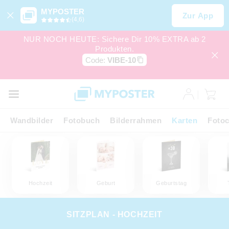
MYPOSTER
Zur App
(4,6)
NUR NOCH HEUTE: Sichere Dir 10% EXTRA ab 2
Produkten.
Code:
VIBE-10
Wandbilder
Fotobuch
Bilderrahmen
Karten
Fotoc
Hochzeit
Geburt
Geburtstag
SITZPLAN - HOCHZEIT