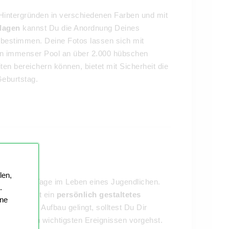
intergründen in verschiedenen Farben und mit
lagen
kannst Du die Anordnung Deines
l bestimmen. Deine Fotos lassen sich mit
Ein immenser Pool an über 2.000 hübschen
en bereichern können, bietet mit Sicherheit die
Geburtstag.
len,
esondersten Tage im Leben eines Jugendlichen.
.
nschen, ist ein
persönlich gestaltetes
ine
amit Dir der Aufbau gelingt, solltest Du Dir
r nach den wichtigsten Ereignissen vorgehst.