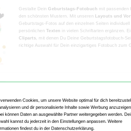
Gestalte Dein
Geburtstags-Fotobuch
mit passenden H
den schönsten Mustern. Mit unseren
Layouts und Vor
Geburtstags-Fotos auf den einzelnen Seiten individuel
persönlichen
Texten
in vielen Schriftarten ergänzen. 
Cliparts
, mit denen Du Deine Geburtstagsfotobuch-Seit
richtige Auswahl für Dein einzigartiges Fotobuch zum 
Fotobuch zum 18. Geburtstag
 verwenden Cookies, um unsere Website optimal für dich bereitzustel
Endlich Volljährig! Der 18. Geburtstag ist einer der b
analysieren und dir personalisierte Inhalte sowie Werbung anzuzeigen
Um den frisch gebackenen Erwachsenen zu beglückwü
ei können Daten an ausgewählte Partner weitergegeben werden. De
Geburtstagsfotobuch
ein perfektes
Fotogeschenk
. D
wahl kannst du jederzeit in den Einstellungen anpassen. Weitere
überlegen, ob Du chronologisch nach Lebensjahren ode
ormationen findest du in der Datenschutzerklärung.