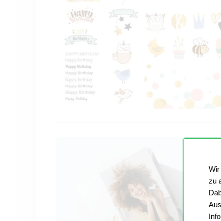
Wir
zu 
Dab
Aus
Inf