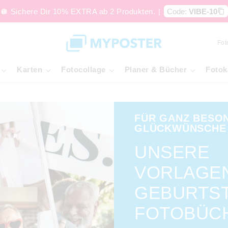
🪩 Sichere Dir 10% EXTRA ab 2 Produkten.
|
Code:
VIBE-10
Fot
Karten
Fotocollage
Planer & Bücher
Fotok
FÜR GANZ BESO
GLÜCKWÜNSCHE
UNSERE
VORLAGE
GEBURTST
FOTOBÜC