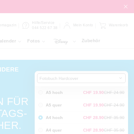
Hilfe/Service
omagazin
Mein Konto
Warenkorb
044 522 67 38
Zubehör
alender
Fotos
NDERE
Fotobuch Hardcover
A5 hoch
CHF 19.90
CHF 24.90
N FÜR
A5 quer
CHF 19.90
CHF 24.90
AGS-
A4 hoch
CHF 28.90
CHF 35.90
HER.
A4 quer
CHF 28.90
CHF 35.90