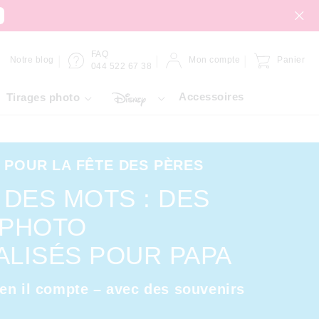
FAQ
Notre blog
Mon compte
Panier
044 522 67 38
Accessoires
Tirages photo
POUR LA FÊTE DES PÈRES
 DES MOTS : DES
 PHOTO
LISÉS POUR PAPA
en il compte – avec des souvenirs