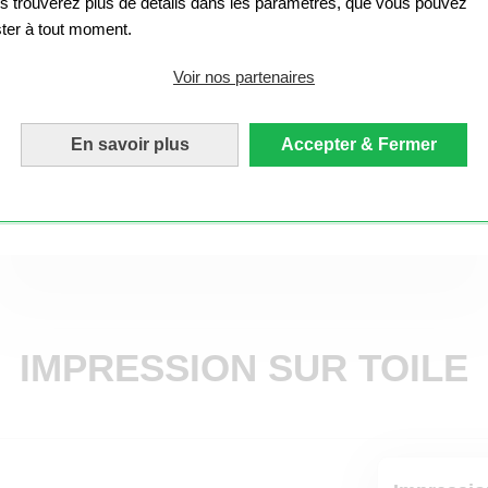
s trouverez plus de détails dans les paramètres, que vous pouvez
protection contre l'humidité, les rayons UV, les pliures ou les
éraflures.
ster à tout moment.
Voir nos partenaires
8.40 CHF
dès
Créer maintenant
En savoir plus
Accepter & Fermer
Production: 4 jours ouvrés
IMPRESSION SUR TOILE