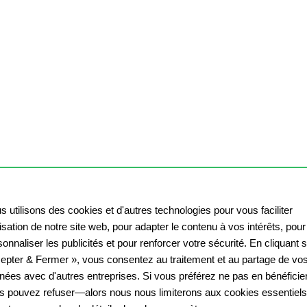
s utilisons des cookies et d'autres technologies pour vous faciliter
ilisation de notre site web, pour adapter le contenu à vos intérêts, pour
onnaliser les publicités et pour renforcer votre sécurité. En cliquant 
epter & Fermer », vous consentez au traitement et au partage de vo
Poster photo laminé mat
nées avec d'autres entreprises. Si vous préférez ne pas en bénéficier
La version luxe de votre impression poster : le laminage sublime
s pouvez refuser—alors nous nous limiterons aux cookies essentiels
le poster photo avec un effet mat satiné et offre une meilleure