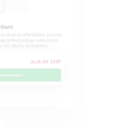
illant
oto avec un effet brillant. Comme
age brillant protège votre poster
s UV, pliures ou éraflures.
8.40 CHF
dès
maintenant