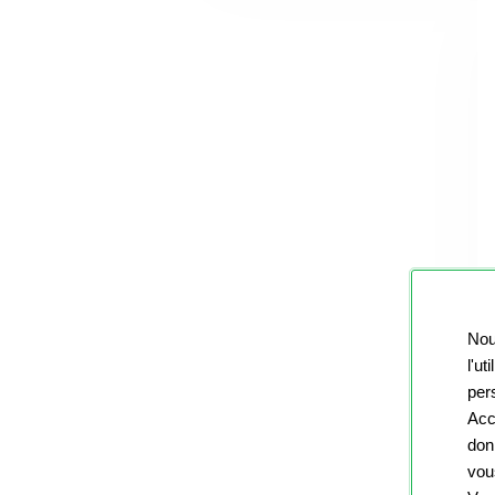
Nou
l'ut
pers
Acc
don
vou