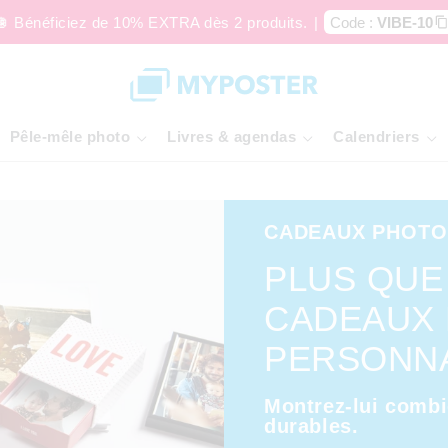
🪩 Bénéficiez de 10% EXTRA dès 2 produits.
|
Code :
VIBE-10
Pêle-mêle photo
Livres & agendas
Calendriers
CADEAUX PHOTO 
PLUS QUE
CADEAUX
PERSONNA
Montrez-lui combi
durables.