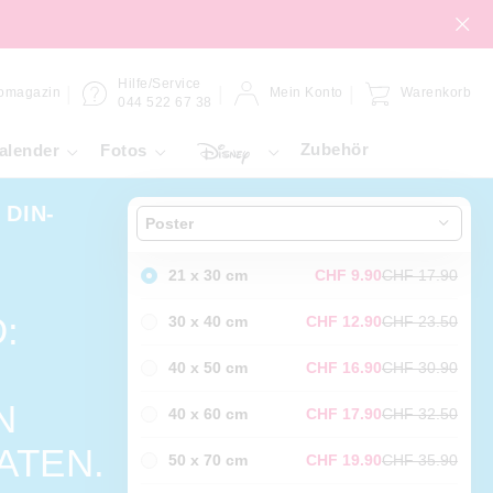
Hilfe/Service
omagazin
Mein Konto
Warenkorb
044 522 67 38
Zubehör
alender
Fotos
 DIN-
Poster
21 x 30 cm
CHF 9.90
CHF 17.90
:
30 x 40 cm
CHF 12.90
CHF 23.50
40 x 50 cm
CHF 16.90
CHF 30.90
N
40 x 60 cm
CHF 17.90
CHF 32.50
ATEN.
50 x 70 cm
CHF 19.90
CHF 35.90