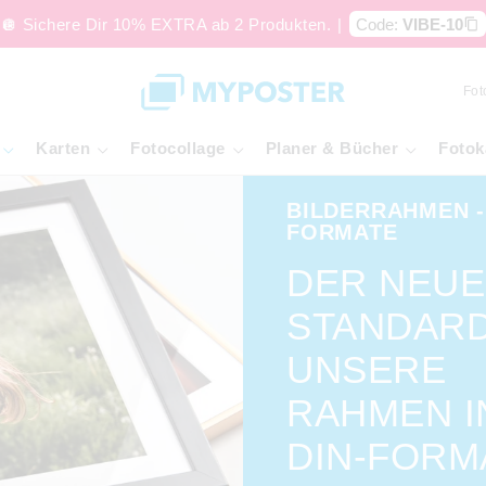
🪩 Sichere Dir 10% EXTRA ab 2 Produkten.
|
Code:
VIBE-10
Fot
Karten
Fotocollage
Planer & Bücher
Fotok
BILDERRAHMEN -
FORMATE
DER NEUE
STANDARD
UNSERE
RAHMEN I
DIN-FORM