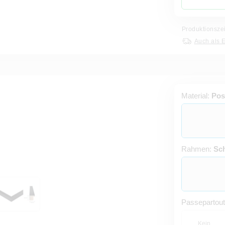
Produktionsze
Auch als 
Material:
Pos
Rahmen:
Sc
Passepartou
Kein