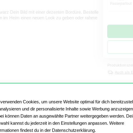
Passepartout
rz Dein Bild mit einer dezenten Bordüre. Bestelle
en im Heim einen neuen Look zu geben oder rahme
Produktionsze
Auch als 
 verwenden Cookies, um unsere Website optimal für dich bereitzustel
Material:
Pos
analysieren und dir personalisierte Inhalte sowie Werbung anzuzeigen
ei können Daten an ausgewählte Partner weitergegeben werden. De
wahl kannst du jederzeit in den Einstellungen anpassen. Weitere
ormationen findest du in der Datenschutzerklärung.