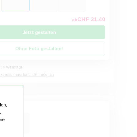
CHF 31.40
ab
Jetzt gestalten
Ohne Foto gestalten!
it 4 Werktage
Express innerhalb 48h möglich
len,
ter
.
ine