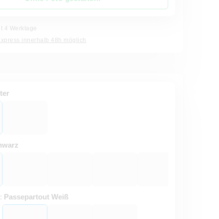
it 4 Werktage
Express innerhalb 48h möglich
ter
hwarz
t:
Passepartout Weiß