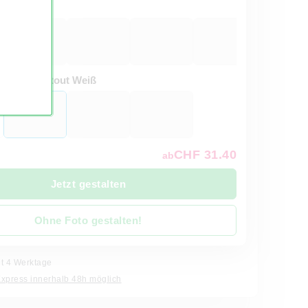
hwarz
t:
Passepartout Weiß
CHF 31.40
ab
Jetzt gestalten
Ohne Foto gestalten!
it 4 Werktage
Express innerhalb 48h möglich