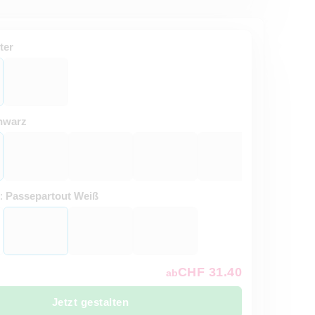
ter
hwarz
t:
Passepartout Weiß
CHF 31.40
ab
Jetzt gestalten