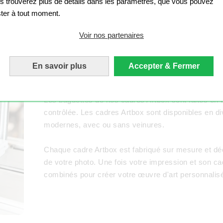
s trouverez plus de détails dans les paramètres, que vous pouvez
ster à tout moment.
Voir nos partenaires
En savoir plus
Accepter & Fermer
Les baguettes de nos cadres Artbox sont faites en b
contrôlée. Les cadres Artbox sont disponibles en d
modernes, avec ou sans veinures.
Chaque cadre Artbox est fabriqué sur mesure et dé
de votre photo. Une fois votre impression et son ca
combinés pour créer votre œuvre d'art personnalis