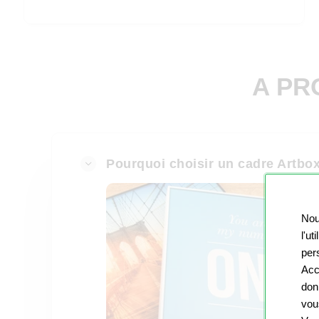
A PR
Pourquoi choisir un cadre Artbo
Nou
l'ut
pers
Acc
don
vou