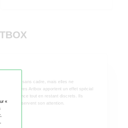
RTBOX
accrochées sans cadre, mais elles ne
 ! Les cadres Artbox apportent un effet spécial
vec élégance tout en restant discrets. Ils
sur «
mage et conservent son attention.
s
,
.