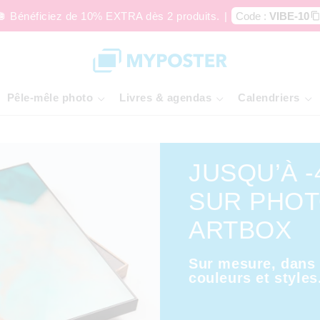
🪩 Bénéficiez de 10% EXTRA dès 2 produits.
|
Code :
VIBE-10
Pêle-mêle photo
Livres & agendas
Calendriers
JUSQU’À -
SUR PHO
ARTBOX
Sur mesure, dans 
couleurs et styles