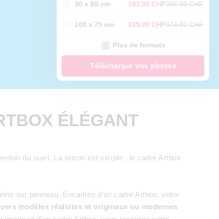
90 x 60 cm
193.00 CHF
356.00 CHF
100 x 75 cm
315.00 CHF
574.00 CHF
Plus de formats
Télécharger vos photos
ARTBOX ÉLÉGANT
ntion du sujet. La raison est simple : le cadre Artbox
sions sur panneau. Encadrée d'un cadre Artbox, votre
ivers modèles réalistes et originaux ou modernes
 image et d'un cadre Artbox, vous recevrez votre