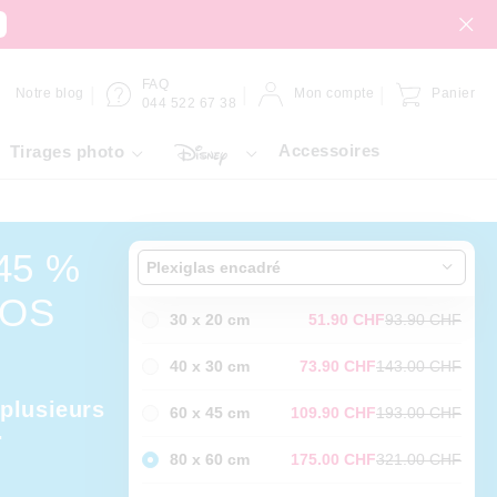
FAQ
Notre blog
Mon compte
Panier
044 522 67 38
Accessoires
Tirages photo
45 %
Plexiglas encadré
TOS
30 x 20 cm
51.90 CHF
93.90 CHF
40 x 30 cm
73.90 CHF
143.00 CHF
plusieurs
60 x 45 cm
109.90 CHF
193.00 CHF
.
80 x 60 cm
175.00 CHF
321.00 CHF