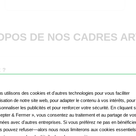
OPOS DE NOS CADRES A
x ?
Les impressions sur panneau peuvent certes être 
s utilisons des cookies et d'autres technologies pour vous faciliter
provoquent leur impact optimal qu'avec le bon cadre
ilisation de notre site web, pour adapter le contenu à vos intérêts, pour
à l'ensemble de l'œuvre. Ils encadrent votre image a
onnaliser les publicités et pour renforcer votre sécurité. En cliquant 
attirent automatiquement l'œil du spectateur sur l'i
epter & Fermer », vous consentez au traitement et au partage de vo
nées avec d'autres entreprises. Si vous préférez ne pas en bénéficier
s pouvez refuser—alors nous nous limiterons aux cookies essentiels