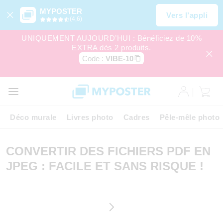
MYPOSTER
Vers l’appli
(4,6)
UNIQUEMENT AUJOURD’HUI : Bénéficiez de 10%
EXTRA dès 2 produits.
Code :
VIBE-10
Déco murale
Livres photo
Cadres
Pêle-mêle photo
CONVERTIR DES FICHIERS PDF EN
JPEG : FACILE ET SANS RISQUE !