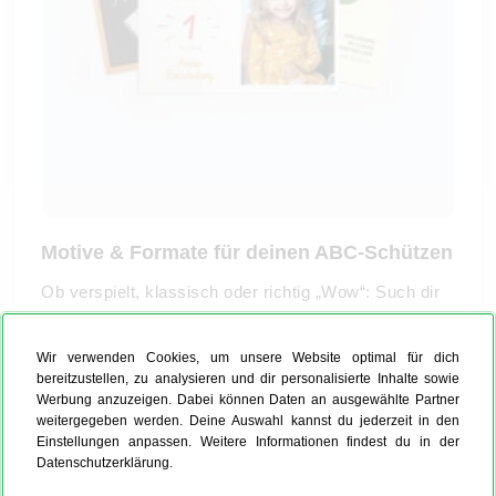
Motive & Formate für deinen ABC-Schützen
Ob verspielt, klassisch oder richtig „Wow“: Such dir
den Look aus, der zu deinem Kind passt und mach
daraus eine Einladung, die man gerne aufhebt.
Wir verwenden Cookies, um unsere Website optimal für dich
Beliebte Stilrichtungen & Themen:
bereitzustellen, zu analysieren und dir personalisierte Inhalte sowie
Werbung anzuzeigen. Dabei können Daten an ausgewählte Partner
Tafellook, Vintage, Schule, Tiere
weitergegeben werden. Deine Auswahl kannst du jederzeit in den
mit Foto (für das stolze Schultüten-Bild)
Einstellungen anpassen. Weitere Informationen findest du in der
Disney-Einladungskarte
n (z. B. Mickey, Frozen &
Datenschutzerklärung.
Co.)