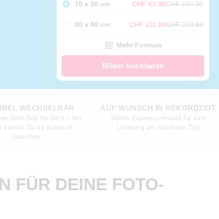
70 x 50 cm
CHF 82.90
CHF 150.90
80 x 60 cm
CHF 111.90
CHF 203.90
Mehr Formate
Bilder hochladen
IBEL WECHSELBAR
AUF WUNSCH IN REKORDZEIT.
en Dein Bild für Dich – bei
Wähle Expressversand für eine
f kannst Du es jederzeit
Lieferung am nächsten Tag.
tauschen.
 FÜR DEINE FOTO-