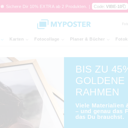
🪩 Sichere Dir 10% EXTRA ab 2 Produkten.
|
Code:
VIBE-10
Fot
Karten
Fotocollage
Planer & Bücher
Fotok
BIS ZU 45
GOLDENE
RAHMEN
Viele Materialien
– und genau das 
das Du brauchst.