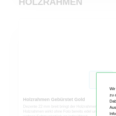
HOLZRAHMEN
Wir
zu 
Holzrahmen Gebürstet Gold
Dab
Dezente 22 mm breit bringt der Holzrahmen in gebürstet
Aus
Holzrahmen wirkt ohne Foto bereits edel und wird durc
Inf