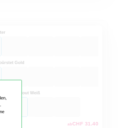
ter
ürstet Gold
t:
Passepartout Weiß
len,
.
ine
CHF 31.40
ab