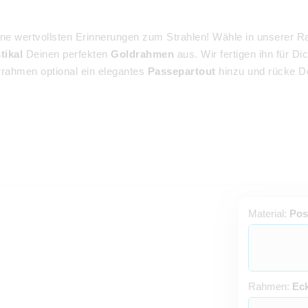
wertvollsten Erinnerungen zum Strahlen! Wähle in unserer Ra
tikal
Deinen perfekten
Goldrahmen
aus. Wir fertigen ihn für D
rrahmen optional ein elegantes
Passepartout
hinzu und rücke De
Material:
Pos
Rahmen:
Eck