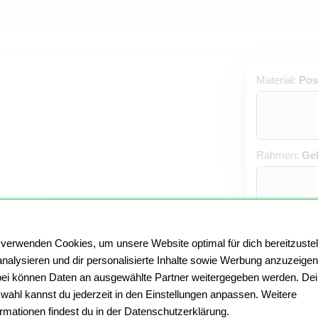
Material:
Pos
Rahmen:
Geb
Passepartou
 verwenden Cookies, um unsere Website optimal für dich bereitzustel
analysieren und dir personalisierte Inhalte sowie Werbung anzuzeigen
Kein
Passepartout
ei können Daten an ausgewählte Partner weitergegeben werden. De
 Gold eine klare Zierde für Deine Bilder. Der
wahl kannst du jederzeit in den Einstellungen anpassen. Weitere
h Deine Einbindung individueller Fotos zu einem
ormationen findest du in der Datenschutzerklärung.