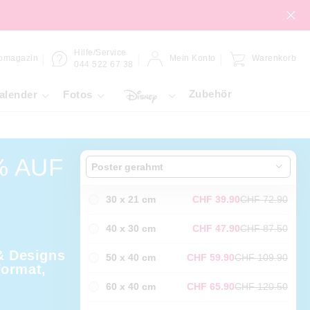
Hilfe/Service
omagazin
Mein Konto
Warenkorb
044 522 67 38
Zubehör
alender
Fotos
% AUF
Poster gerahmt
30 x 21 cm
CHF 39.90
CHF 72.90
40 x 30 cm
CHF 47.90
CHF 87.50
 & Designs
50 x 40 cm
CHF 59.90
CHF 109.90
Format,
60 x 40 cm
CHF 65.90
CHF 120.50