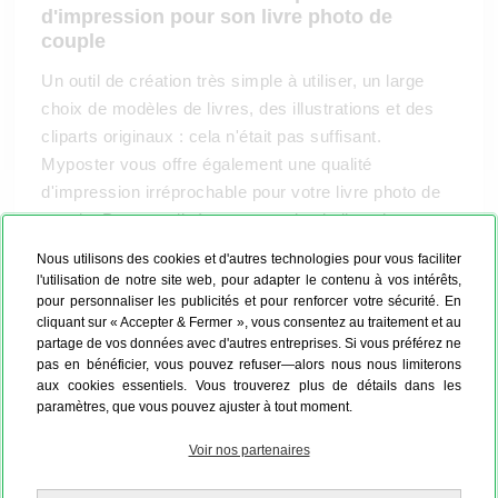
d'impression pour son livre photo de
couple
Un outil de création très simple à utiliser, un large
choix de modèles de livres, des illustrations et des
cliparts originaux : cela n'était pas suffisant.
Myposter vous offre également une qualité
d'impression irréprochable pour votre livre photo de
couple. Personnalisé avec vos plus belles photos,
votre album mérite ce qui se fait de mieux
. Cette
Nous utilisons des cookies et d'autres technologies pour vous faciliter
qualité d'impression vous permet de créer un livre
l'utilisation de notre site web, pour adapter le contenu à vos intérêts,
pour personnaliser les publicités et pour renforcer votre sécurité. En
photo que vous pourrez consulter en toute sérénité
cliquant sur « Accepter & Fermer », vous consentez au traitement et au
dans de nombreuses années. Finition mate ou finition
partage de vos données avec d'autres entreprises. Si vous préférez ne
brillante, couverture rigide ou couverture souple,
pas en bénéficier, vous pouvez refuser—alors nous nous limiterons
reliure avec agrafe ou système de reliure avec
aux cookies essentiels. Vous trouverez plus de détails dans les
paramètres, que vous pouvez ajuster à tout moment.
ouverture à plat 180°, nous apportons le plus grand
soin à la fabrication et à l'impression de votre album
Voir nos partenaires
photo de couple. Ainsi, vous pourrez opter pour la
finition brillante, qui donne de l'éclat et de l'énergie à