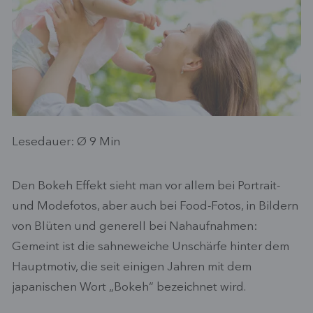
Lesedauer: Ø
9
Min
Den Bokeh Effekt sieht man vor allem bei Portrait-
und Modefotos, aber auch bei Food-Fotos, in Bildern
von Blüten und generell bei Nahaufnahmen:
Gemeint ist die sahneweiche Unschärfe hinter dem
Hauptmotiv, die seit einigen Jahren mit dem
japanischen Wort „Bokeh“ bezeichnet wird.