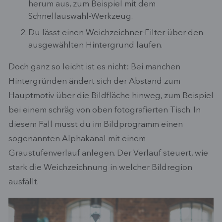
herum aus, zum Beispiel mit dem
Schnellauswahl-Werkzeug.
Du lässt einen Weichzeichner-Filter über den
ausgewählten Hintergrund laufen.
Doch ganz so leicht ist es nicht: Bei manchen
Hintergründen ändert sich der Abstand zum
Hauptmotiv über die Bildfläche hinweg, zum Beispiel
bei einem schräg von oben fotografierten Tisch. In
diesem Fall musst du im Bildprogramm einen
sogenannten Alphakanal mit einem
Graustufenverlauf anlegen. Der Verlauf steuert, wie
stark die Weichzeichnung in welcher Bildregion
ausfällt.