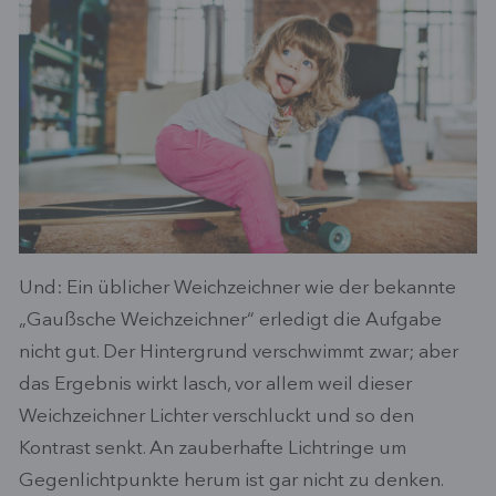
Und: Ein üblicher Weichzeichner wie der bekannte
„Gaußsche Weichzeichner“ erledigt die Aufgabe
nicht gut. Der Hintergrund verschwimmt zwar; aber
das Ergebnis wirkt lasch, vor allem weil dieser
Weichzeichner Lichter verschluckt und so den
Kontrast senkt. An zauberhafte Lichtringe um
Gegenlichtpunkte herum ist gar nicht zu denken.