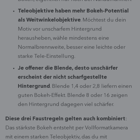
Teleobjektive haben mehr Bokeh-Potential
als Weitwinkelobjektive
. Möchtest du dein
Motiv vor unscharfem Hintergrund
herausheben, wähle mindestens eine
Normalbrennweite, besser eine leichte oder
starke Tele-Einstellung.
Je offener die Blende, desto unschärfer
erscheint der nicht scharfgestellte
Hintergrund
. Blende 1,4 oder 2,8 liefern einen
guten Bokeh-Effekt. Blende 8 oder 16 zeigen
den Hintergrund dagegen viel schärfer.
Diese drei Faustregeln gelten auch kombiniert
:
Das stärkste Bokeh entsteht per Vollformatkamera
mit einem starken Teleobjektiv, das du mit