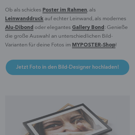
Ob als schickes
Poster im Rahmen
, als
Leinwanddruck
auf echter Leinwand, als modernes
Alu-Dibond
oder elegantes
Gallery Bond
: Genieße
die große Auswahl an unterschiedlichen Bild-
Varianten für deine Fotos im
MYPOSTER-Shop
!
Jetzt Foto in den Bild-Designer hochladen!