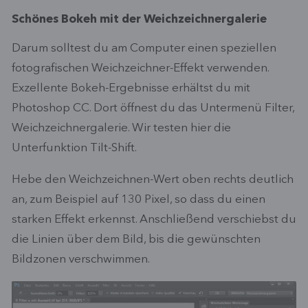
Schönes Bokeh mit der Weichzeichnergalerie
Darum solltest du am Computer einen speziellen
fotografischen Weichzeichner-Effekt verwenden.
Exzellente Bokeh-Ergebnisse erhältst du mit
Photoshop CC. Dort öffnest du das Untermenü Filter,
Weichzeichnergalerie. Wir testen hier die
Unterfunktion Tilt-Shift.
Hebe den Weichzeichnen-Wert oben rechts deutlich
an, zum Beispiel auf 130 Pixel, so dass du einen
starken Effekt erkennst. Anschließend verschiebst du
die Linien über dem Bild, bis die gewünschten
Bildzonen verschwimmen.