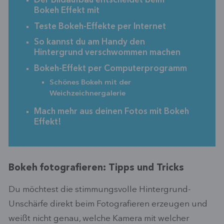
Der Bildaufbau entscheidet beim
Bokeh Effekt mit
Teste Bokeh-Effekte per Internet
So kannst du am Handy den
Hintergrund verschwommen machen
Bokeh-Effekt per Computerprogramm
Schönes Bokeh mit der
Weichzeichnergalerie
Mach mehr aus deinen Fotos mit Bokeh
Effekt!
Bokeh fotografieren: Tipps und Tricks
Du möchtest die stimmungsvolle Hintergrund-
Unschärfe direkt beim Fotografieren erzeugen und
weißt nicht genau, welche Kamera mit welcher