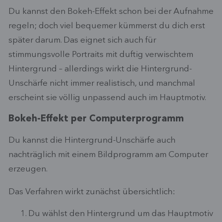
Du kannst den Bokeh-Effekt schon bei der Aufnahme
regeln; doch viel bequemer kümmerst du dich erst
später darum. Das eignet sich auch für
stimmungsvolle Portraits mit duftig verwischtem
Hintergrund – allerdings wirkt die Hintergrund-
Unschärfe nicht immer realistisch, und manchmal
erscheint sie völlig unpassend auch im Hauptmotiv.
Bokeh-Effekt per Computerprogramm
Du kannst die Hintergrund-Unschärfe auch
nachträglich mit einem Bildprogramm am Computer
erzeugen.
Das Verfahren wirkt zunächst übersichtlich:
Du wählst den Hintergrund um das Hauptmotiv