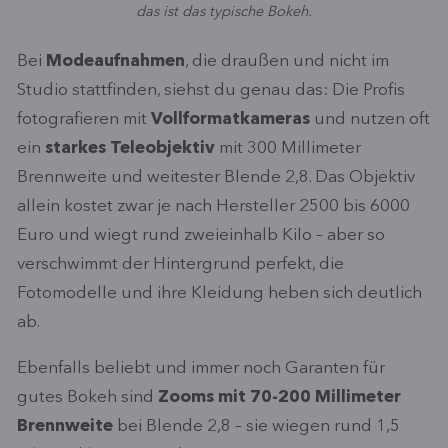
das ist das typische Bokeh.
Bei
Modeaufnahmen
, die draußen und nicht im
Studio stattfinden, siehst du genau das: Die Profis
fotografieren mit
Vollformatkameras
und nutzen oft
ein
starkes Teleobjektiv
mit 300 Millimeter
Brennweite und weitester Blende 2,8. Das Objektiv
allein kostet zwar je nach Hersteller 2500 bis 6000
Euro und wiegt rund zweieinhalb Kilo – aber so
verschwimmt der Hintergrund perfekt, die
Fotomodelle und ihre Kleidung heben sich deutlich
ab.
Ebenfalls beliebt und immer noch Garanten für
gutes Bokeh sind
Zooms mit 70-200 Millimeter
Brennweite
bei Blende 2,8 – sie wiegen rund 1,5