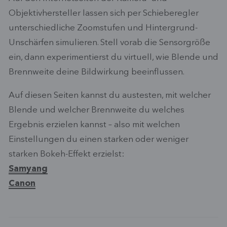
Objektivhersteller lassen sich per Schieberegler
unterschiedliche Zoomstufen und Hintergrund-
Unschärfen simulieren. Stell vorab die Sensorgröße
ein, dann experimentierst du virtuell, wie Blende und
Brennweite deine Bildwirkung beeinflussen.
Auf diesen Seiten kannst du austesten, mit welcher
Blende und welcher Brennweite du welches
Ergebnis erzielen kannst – also mit welchen
Einstellungen du einen starken oder weniger
starken Bokeh-Effekt erzielst:
Samyang
Canon