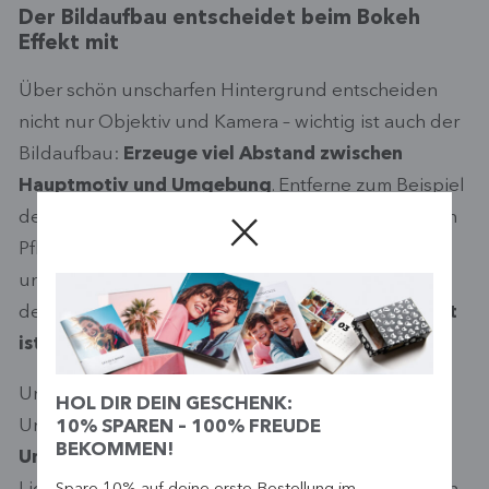
Der Bildaufbau entscheidet beim Bokeh
Effekt mit
Über schön unscharfen Hintergrund entscheiden
nicht nur Objektiv und Kamera – wichtig ist auch der
Bildaufbau:
Erzeuge viel Abstand zwischen
Hauptmotiv und Umgebung
. Entferne zum Beispiel
dein Portraitmodell weiter von einer Wand oder von
Pflanzen; der Hintergrund erscheint dann im Foto
unschärfer. Achte auch bei Makrofotos darauf, dass
dein
Hauptmotiv weit vom Hintergrund entfernt
ist
.
Und: Besonders reizvoll wirkt Unschärfe, die durch
HOL DIR DEIN GESCHENK:
Unschärferinge aufgelockert wird. Diese
10% SPAREN – 100% FREUDE
BEKOMMEN!
Unschärferinge
entstehen besonders bei hellen