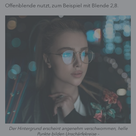
Offenblende nutzt, zum Beispiel mit Blende 2,8.
Der Hintergrund erscheint angenehm verschwommen, helle
Punkte bilden Unschärfekreise –