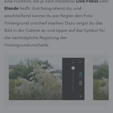
eine Funktion, die je nach Hersteller
Live-Fokus
oder
Blende
heißt: Erst fotografierst du, und
anschließend kannst du per Regler den Foto-
Hintergrund unscharf machen. Dazu zeigst du das
Bild in der Galerie an und tippst auf das Symbol für
die nachträgliche Regelung der
Hintergrundunschärfe.