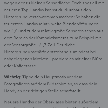
wegen der zu kleinen Sensorfläche. Doch speziell mit
neueren Top-Handys kannst du durchaus den
Hintergrund verschwommen machen: So haben die
teuersten Handys relativ weite Blendenöffnungen
wie 1,6 und zudem relativ große Sensoren schon aus
dem Bereich der Kompaktkameras, zum Beispiel mit
der Sensorgröße 1/1,7 Zoll. Deutliche
Hintergrundunschärfe entsteht so zumindest bei
nahgelegenen Motiven – probiere es mit einer Blüte
oder Kaffeetasse.
Wichtig
: Tippe dein Hauptmotiv vor dem
Fotografieren auf dem Bildschirm an, so dass dein
Handy an der richtigen Stelle scharfstellt.
Neuere Handys der Oberklasse bieten außerdem