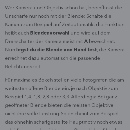
Wer Kamera und Objektiv schon hat, beeinflusst die
Unschärfe nur noch mit der Blende: Schalte die
Kamera zum Beispiel auf Zeitautomatik; die Funktion
heißt auch
Blendenvorwahl
und wird auf dem
Drehschalter der Kamera meist mit
A
bezeichnet.
Nun
legst du die Blende von Hand fest
, die Kamera
errechnet dazu automatisch die passende
Belichtungszeit.
Für maximales Bokeh stellen viele Fotografen die am
weitesten offene Blende ein, je nach Objektiv zum
Beispiel 1,4, 1,8, 2,8 oder 3,3. Allerdings: Bei ganz
geöffneter Blende bieten die meisten Objektive
nicht ihre volle Leistung. So erscheint zum Beispiel
das ohnehin scharfgestellte Hauptmotiv noch etwas