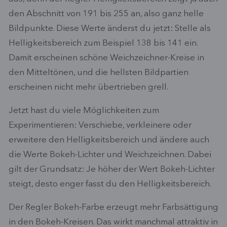
den Abschnitt von 191 bis 255 an, also ganz helle
Bildpunkte. Diese Werte änderst du jetzt: Stelle als
Helligkeitsbereich zum Beispiel 138 bis 141 ein.
Damit erscheinen schöne Weichzeichner-Kreise in
den Mitteltönen, und die hellsten Bildpartien
erscheinen nicht mehr übertrieben grell.
Jetzt hast du viele Möglichkeiten zum
Experimentieren: Verschiebe, verkleinere oder
erweitere den Helligkeitsbereich und ändere auch
die Werte Bokeh-Lichter und Weichzeichnen. Dabei
gilt der Grundsatz: Je höher der Wert Bokeh-Lichter
steigt, desto enger fasst du den Helligkeitsbereich.
Der Regler Bokeh-Farbe erzeugt mehr Farbsättigung
in den Bokeh-Kreisen. Das wirkt manchmal attraktiv in