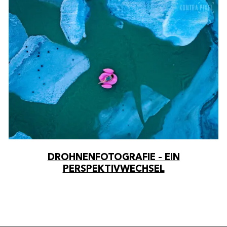
10% SPAREN – 100% FREUDE
BEKOMMEN!
Spare 10% auf deine erste Bestellung im
MYPOSTER-Shop! Melde dich hier zum Newsletter
an und gehöre immer zu den ersten, die von
unseren Rabatt-Aktionen und News profitieren.
DROHNENFOTOGRAFIE – EIN
PERSPEKTIVWECHSEL