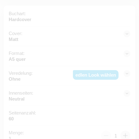
Buchart:
Hardcover
Cover:
Matt
Format:
A5 quer
Veredelung:
edlen Look wählen
Ohne
Innenseiten:
Neutral
Seitenanzahl:
60
Menge:
1