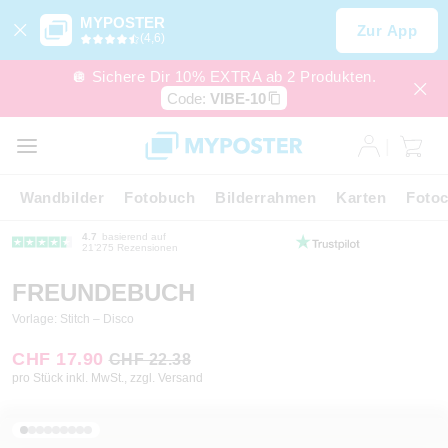
MYPOSTER
Zur App
(4,6)
🪩 Sichere Dir 10% EXTRA ab 2 Produkten.
Code:
VIBE-10
Wandbilder
Fotobuch
Bilderrahmen
Karten
Fotoc
4.7
basierend auf
21’275 Rezensionen
FREUNDEBUCH
Vorlage: Stitch – Disco
CHF 17.90
CHF 22.38
pro Stück inkl. MwSt., zzgl. Versand