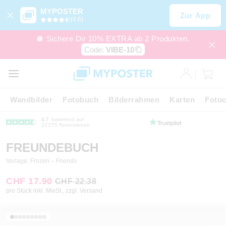
MYPOSTER
Zur App
(4,6)
🪩 Sichere Dir 10% EXTRA ab 2 Produkten.
Code:
VIBE-10
Wandbilder
Fotobuch
Bilderrahmen
Karten
Fotoc
4.7
basierend auf
21’275 Rezensionen
FREUNDEBUCH
Vorlage: Frozen – Friends
CHF 17.90
CHF 22.38
pro Stück inkl. MwSt., zzgl. Versand