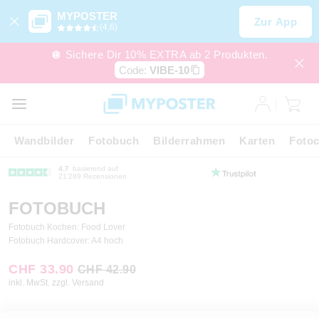
MYPOSTER
Zur App
(4,6)
🪩 Sichere Dir 10% EXTRA ab 2 Produkten.
Code:
VIBE-10
Wandbilder
Fotobuch
Bilderrahmen
Karten
Fotoc
4.7
basierend auf
21’289 Rezensionen
FOTOBUCH
Fotobuch Kochen: Food Lover
Fotobuch Hardcover: A4 hoch
CHF 33.90
CHF 42.90
inkl. MwSt. zzgl. Versand