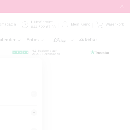
Hilfe/Service
omagazin
Mein Konto
Warenkorb
044 522 67 38
Zubehör
alender
Fotos
4.7
basierend auf
21’279 Rezensionen