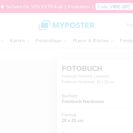
🪩 Sichere Dir 10% EXTRA ab 2 Produkten.
|
Code:
VIBE-10
Fot
Karten
Fotocollage
Planer & Bücher
Fotok
FOTOBUCH
Fotobuch Hochzeit: Lovestory
Fotobuch Hardcover: 20 x 20 cm
Buchart:
Fotobuch Hardcover
Format:
20 x 20 cm