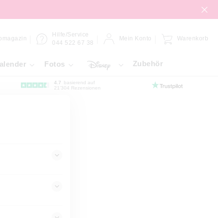
Hilfe/Service
omagazin
Mein Konto
Warenkorb
044 522 67 38
Zubehör
alender
Fotos
4.7
basierend auf
21’304 Rezensionen