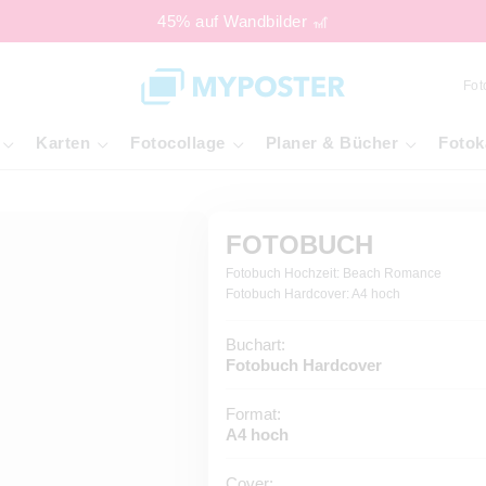
45% auf Wandbilder 🎢
Fot
Karten
Fotocollage
Planer & Bücher
Fotok
FOTOBUCH
Fotobuch Hochzeit: Beach Romance
Fotobuch Hardcover: A4 hoch
Buchart:
Fotobuch Hardcover
Format:
A4 hoch
Cover: