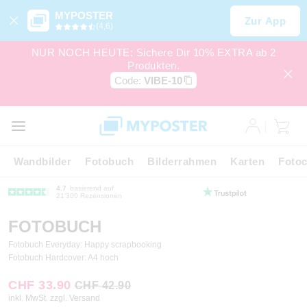
MYPOSTER
Zur App
(4,6)
NUR NOCH HEUTE: Sichere Dir 10% EXTRA ab 2
Produkten.
Code:
VIBE-10
Wandbilder
Fotobuch
Bilderrahmen
Karten
Fotoc
4.7
basierend auf
21’300 Rezensionen
FOTOBUCH
Fotobuch Everyday: Happy scrapbooking
Fotobuch Hardcover: A4 hoch
CHF 33.90
CHF 42.90
inkl. MwSt. zzgl. Versand