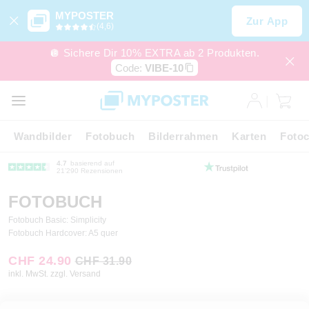
MYPOSTER
Zur App
(4,6)
🪩 Sichere Dir 10% EXTRA ab 2 Produkten.
Code:
VIBE-10
Wandbilder
Fotobuch
Bilderrahmen
Karten
Fotoc
4.7
basierend auf
21’290 Rezensionen
FOTOBUCH
Fotobuch Basic: Simplicity
Fotobuch Hardcover: A5 quer
CHF 24.90
CHF 31.90
inkl. MwSt. zzgl. Versand