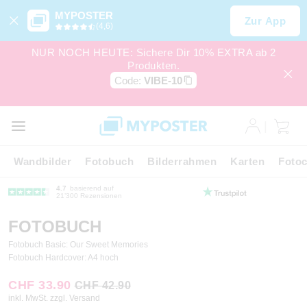
MYPOSTER
Zur App
(4,6)
NUR NOCH HEUTE: Sichere Dir 10% EXTRA ab 2
Produkten.
Code:
VIBE-10
Wandbilder
Fotobuch
Bilderrahmen
Karten
Fotoc
4.7
basierend auf
21’300 Rezensionen
FOTOBUCH
Fotobuch Basic: Our Sweet Memories
Fotobuch Hardcover: A4 hoch
CHF 33.90
CHF 42.90
inkl. MwSt. zzgl. Versand