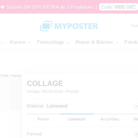
🪩 Sichere Dir 10% EXTRA ab 2 Produkten.
|
Code:
VIBE-10
Fot
Karten
Fotocollage
Planer & Bücher
Fotok
COLLAGE
Vorlage: Winnie Puuh - Friends
Material:
Leinwand
Poster
Leinwand
Acryl-Glas
Al
Format: