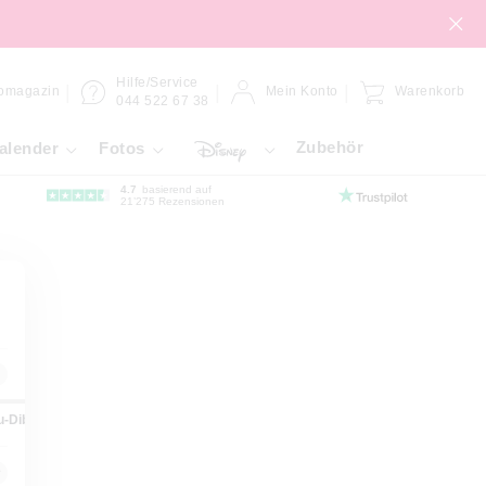
Hilfe/Service
omagazin
Mein Konto
Warenkorb
044 522 67 38
Zubehör
alender
Fotos
4.7
basierend auf
21’275 Rezensionen
u-Dibond
Forex-Platte
Gallery-Bond
Hahnemühle
Kleb