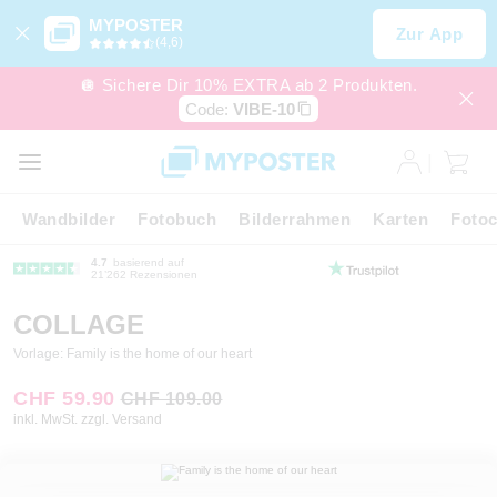
MYPOSTER
Zur App
(4,6)
🪩 Sichere Dir 10% EXTRA ab 2 Produkten.
Code:
VIBE-10
Wandbilder
Fotobuch
Bilderrahmen
Karten
Fotoc
4.7
basierend auf
21’262 Rezensionen
COLLAGE
Vorlage: Family is the home of our heart
CHF 59.90
CHF 109.00
inkl. MwSt. zzgl. Versand