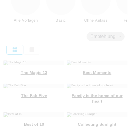
Alle Vorlagen
Basic
Ohne Anlass
Fre
Empfehlung
The Magic 13
Best Moments
The Fab Five
Family is the home of our
heart
Best of 10
Collecting Sunlight